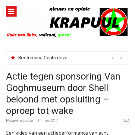
Naar
de
inhoud
springen
Bestorming Ceuta gevolg van op sociale media verspreide hoax?
Actie tegen sponsoring Van
Goghmuseum door Shell
beloond met opsluiting –
oproep tot wake
Nieuwsredactie
14 mei 2017
2
Een video van een actieperformance van acht