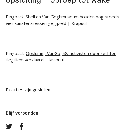
Pingback:
Shell en Van Goghmuseum houden nog steeds
vier kunstenaressen gegijzeld | Krapuul
Pingback:
Opsluiting VanGogh8-activisten door rechter
illegitiem verklaard | Krapuul
Reacties zijn gesloten.
Blijf verbonden
Volg
Volg
ons
ons