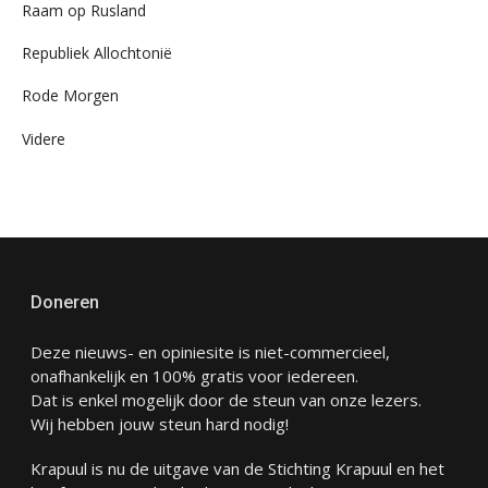
Raam op Rusland
Republiek Allochtonië
Rode Morgen
Videre
Doneren
Deze nieuws- en opiniesite is niet-commercieel,
onafhankelijk en 100% gratis voor iedereen.
Dat is enkel mogelijk door de steun van onze lezers.
Wij hebben jouw steun hard nodig!
Krapuul is nu de uitgave van de Stichting Krapuul en het