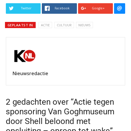
Twitter
Facebook
Google+
GEPLAATST IN
ACTIE
CULTUUR
NIEUWS
Nieuwsredactie
2 gedachten over “Actie tegen
sponsoring Van Goghmuseum
door Shell beloond met
opsluiting – oproep tot wake”