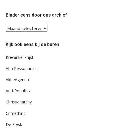
op
op
Twitter
Facebook
Blader eens door ons archief
Blader
eens
door
Kijk ook eens bij de buren
ons
archief
Krewinkel krijst
Abu Pessoptimist
AktieAgenda
Anti-Populista
Christianarchy
Crimethinc
De Frysk