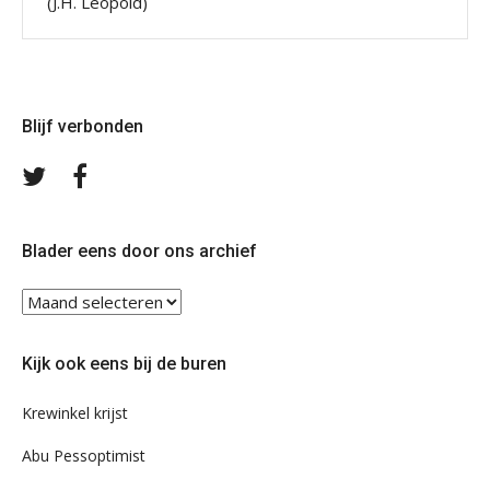
(J.H. Leopold)
Blijf verbonden
Volg
Volg
ons
ons
op
op
Twitter
Facebook
Blader eens door ons archief
Blader
eens
door
Kijk ook eens bij de buren
ons
archief
Krewinkel krijst
Abu Pessoptimist