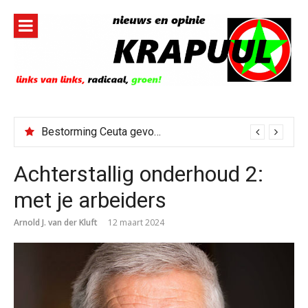
Naar
de
inhoud
springen
Bestorming Ceuta gevolg van op sociale media verspreide hoax?
Achterstallig onderhoud 2:
met je arbeiders
Arnold J. van der Kluft
12 maart 2024