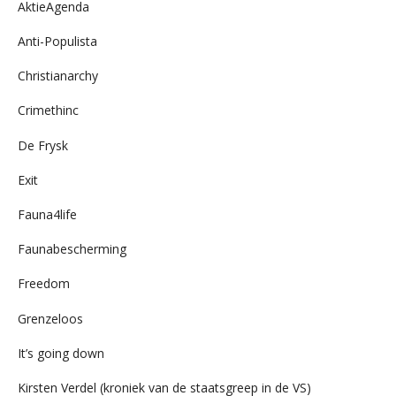
AktieAgenda
Anti-Populista
Christianarchy
Crimethinc
De Frysk
Exit
Fauna4life
Faunabescherming
Freedom
Grenzeloos
It’s going down
Kirsten Verdel (kroniek van de staatsgreep in de VS)