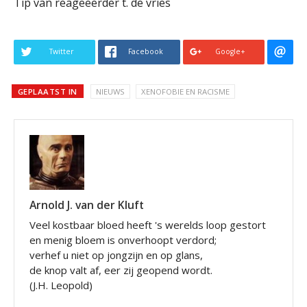
Tip van reageeerder t. de vries
Twitter
Facebook
Google+
GEPLAATST IN
NIEUWS
XENOFOBIE EN RACISME
Arnold J. van der Kluft
Veel kostbaar bloed heeft 's werelds loop gestort
en menig bloem is onverhoopt verdord;
verhef u niet op jongzijn en op glans,
de knop valt af, eer zij geopend wordt.
(J.H. Leopold)