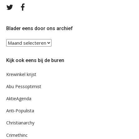
Volg
Volg
ons
ons
op
op
Twitter
Facebook
Blader eens door ons archief
Blader
eens
door
Kijk ook eens bij de buren
ons
archief
Krewinkel krijst
Abu Pessoptimist
AktieAgenda
Anti-Populista
Christianarchy
Crimethinc