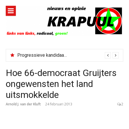
Naar
de
inhoud
springen
Progressieve kandidaat El-Sayed senaatskandidaat Michigan
Bestorming Ceuta gevolg van op sociale media verspreide hoax?
Hoe 66-democraat Gruijters
ongewensten het land
uitsmokkelde
Arnold J. van der Kluft
24 februari 2013
2