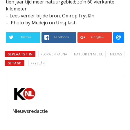
tien jaar tijd meer natuurgebied; zo’n 60 vierkante
kilometer.
– Lees verder bij de bron,
Omrop Fryslân
– Photo by
Medejo
on
Unsplash
Twitter
Facebook
Google+
GEPLAATST IN
FLORA EN FAUNA
NATUUR EN MILIEU
NIEUWS
GETAGD
FRYSLÂN
Nieuwsredactie