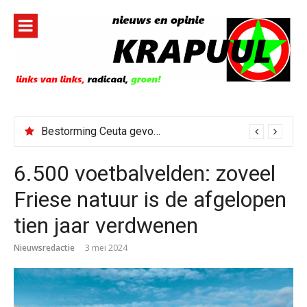
Naar
de
inhoud
springen
Bestorming Ceuta gevolg van op sociale media verspreide hoax?
6.500 voetbalvelden: zoveel
Friese natuur is de afgelopen
tien jaar verdwenen
Nieuwsredactie
3 mei 2024