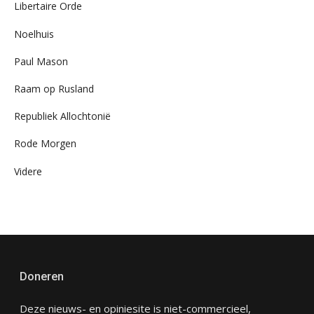
Libertaire Orde
Noelhuis
Paul Mason
Raam op Rusland
Republiek Allochtonië
Rode Morgen
Videre
Doneren
Deze nieuws- en opiniesite is niet-commercieel,