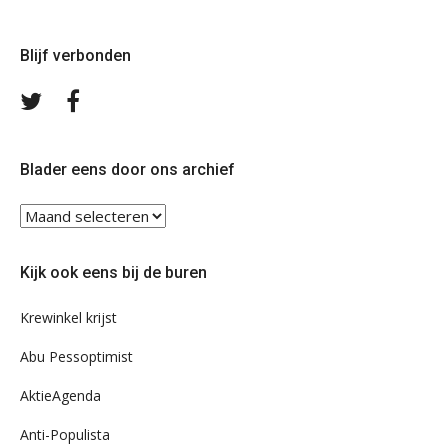
Blijf verbonden
Volg
Volg
ons
ons
op
op
Twitter
Facebook
Blader eens door ons archief
Blader
eens
door
Kijk ook eens bij de buren
ons
archief
Krewinkel krijst
Abu Pessoptimist
AktieAgenda
Anti-Populista