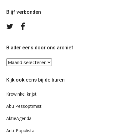
Blijf verbonden
Volg
Volg
ons
ons
op
op
Twitter
Facebook
Blader eens door ons archief
Blader
eens
door
Kijk ook eens bij de buren
ons
archief
Krewinkel krijst
Abu Pessoptimist
AktieAgenda
Anti-Populista