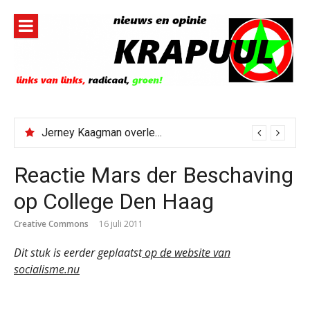
Naar
de
inhoud
springen
Jerney Kaagman overleden
Reactie Mars der Beschaving
op College Den Haag
Creative Commons
16 juli 2011
Dit stuk is eerder geplaatst
op de website van
socialisme.nu