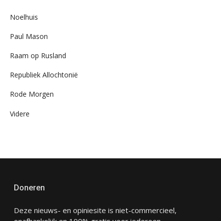
Noelhuis
Paul Mason
Raam op Rusland
Republiek Allochtonië
Rode Morgen
Videre
Doneren
Deze nieuws- en opiniesite is niet-commercieel,
onafhankelijk en 100% gratis voor iedereen.