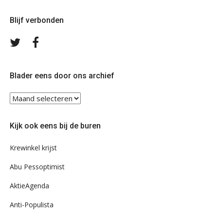
Blijf verbonden
Volg
Volg
ons
ons
op
op
Twitter
Facebook
Blader eens door ons archief
Blader
eens
door
Kijk ook eens bij de buren
ons
archief
Krewinkel krijst
Abu Pessoptimist
AktieAgenda
Anti-Populista