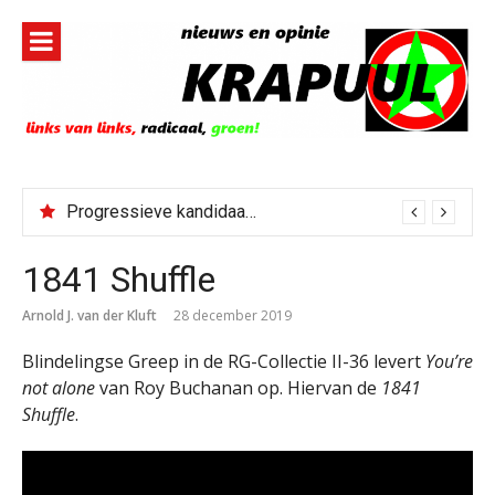
Naar
de
inhoud
springen
Progressieve kandidaat El-Sayed senaatskandidaat Michigan
1841 Shuffle
Arnold J. van der Kluft
28 december 2019
Blindelingse Greep in de RG-Collectie II-36 levert
You’re
not alone
van Roy Buchanan op. Hiervan de
1841
Shuffle
.