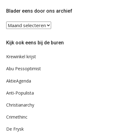
Twitter
Facebook
Blader eens door ons archief
Blader
eens
door
Kijk ook eens bij de buren
ons
archief
Krewinkel krijst
Abu Pessoptimist
AktieAgenda
Anti-Populista
Christianarchy
Crimethinc
De Frysk