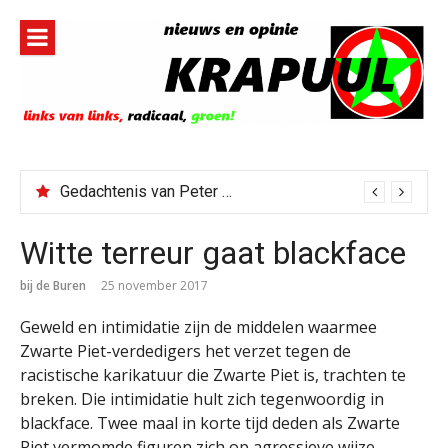
Naar
de
inhoud
springen
Gedachtenis van Peter Faber
Witte terreur gaat blackface
bij de Buren
25 november 2017
Geweld en intimidatie zijn de middelen waarmee
Zwarte Piet-verdedigers het verzet tegen de
racistische karikatuur die Zwarte Piet is, trachten te
breken. Die intimidatie hult zich tegenwoordig in
blackface. Twee maal in korte tijd deden als Zwarte
Piet vermomde figuren zich op agressieve wijze