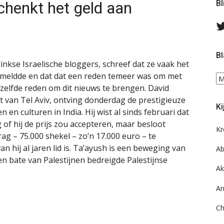
schenkt het geld aan
Bl
Bl
linkse Israelische bloggers, schreef dat ze vaak het
fs meldde en dat dat een reden temeer was om met
Bl
dezelfde reden om dit nieuws te brengen. David
ee
do
t van Tel Aviv, ontving donderdag de prestigieuze
Ki
on
en en culturen in India. Hij wist al sinds februari dat
ar
of hij de prijs zou accepteren, maar besloot
Kr
rag – 75.000 shekel – zo’n 17.000 euro – te
hij al jaren lid is. Ta’ayush is een beweging van
Ab
ten bate van Palestijnen bedreigde Palestijnse
Ak
An
Ch