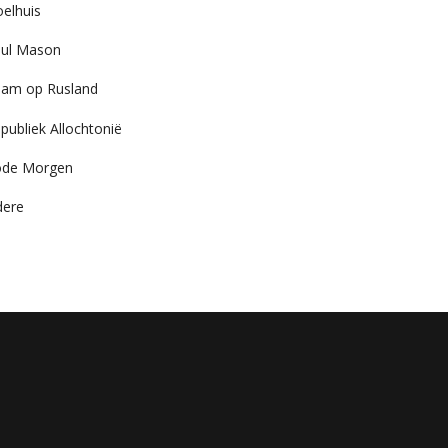
elhuis
ul Mason
am op Rusland
publiek Allochtonië
ode Morgen
dere