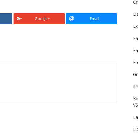
Cr
De
Google+
Email
Ex
Fa
Fa
F
Gr
It
Ki
VS
La
Li