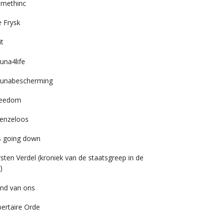
imethinc
 Frysk
it
una4life
unabescherming
reedom
enzeloos
’s going down
rsten Verdel (kroniek van de staatsgreep in de
)
nd van ons
bertaire Orde