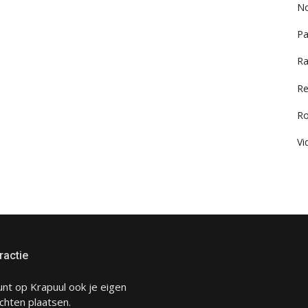
No
Pa
Ra
Re
R
Vi
ractie
unt op Krapuul ook je eigen
chten plaatsen.