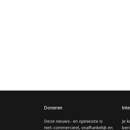
Doneren
Inte
Deze nieuws- en opiniesite is
Je k
niet-commercieel, onafhankelijk en
beri