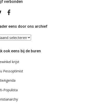
ijf verbonden
Volg
Volg
ons
ons
op
op
Twitter
Facebook
ader eens door ons archief
ader
ns
or
jk ook eens bij de buren
s
chief
ewinkel krijst
u Pessoptimist
tieAgenda
ti-Populista
ristianarchy