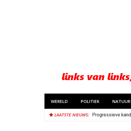
Naar
de
inhoud
springen
WERELD
POLITIEK
NATUUR 
LAATSTE NIEUWS:
Progressieve kand