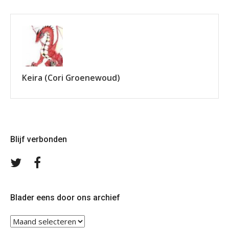
Keira (Cori Groenewoud)
Blijf verbonden
Volg
Volg
ons
ons
op
op
Twitter
Facebook
Blader eens door ons archief
Blader