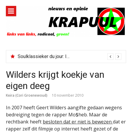
Naar
de
inhoud
springen
Soulklassieker du jour: I Wish It Would Rain
Wilders krijgt koekje van
eigen deeg
Keira (Cori Groenewoud)
10 november 2010
In 2007 heeft Geert Wilders aangifte gedaan wegens
bedreiging tegen de rapper Mo$heb. Maar de
rechtbank heeft
besloten dat er niet is bewezen
dat er
rapper zelf dit filmpje op internet heeft gezet of de