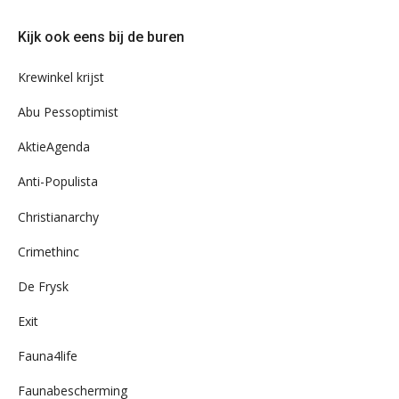
eens
door
Kijk ook eens bij de buren
ons
archief
Krewinkel krijst
Abu Pessoptimist
AktieAgenda
Anti-Populista
Christianarchy
Crimethinc
De Frysk
Exit
Fauna4life
Faunabescherming