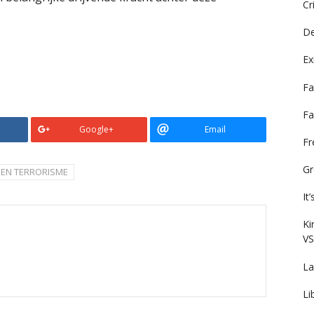
Cr
De
Ex
Fa
Fa
Google+
Email
F
Gr
EN TERRORISME
It
Ki
VS
La
Li