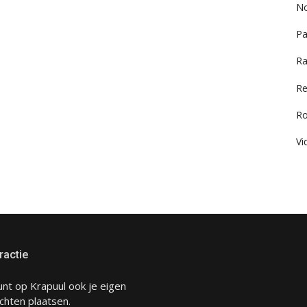
No
Pa
Ra
Re
R
Vi
ractie
unt op Krapuul ook je eigen
chten plaatsen.