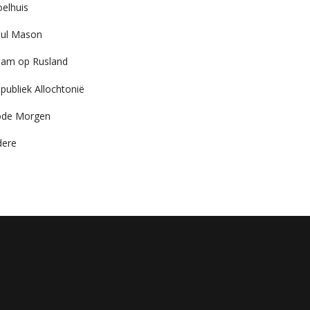
elhuis
ul Mason
am op Rusland
publiek Allochtonië
ode Morgen
dere