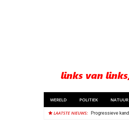
Naar
de
inhoud
springen
WERELD
POLITIEK
NATUUR 
LAATSTE NIEUWS:
Progressieve kand