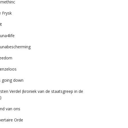
imethinc
 Frysk
it
una4life
unabescherming
reedom
enzeloos
’s going down
rsten Verdel (kroniek van de staatsgreep in de
)
nd van ons
bertaire Orde