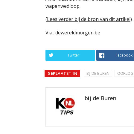
wapenwedloop.
(Lees verder bij de bron van dit artikel)
Via::
dewereldmorgen.be
Twitter
Facebook
GEPLAATST IN
BIJ DE BUREN
OORLOG 
bij de Buren