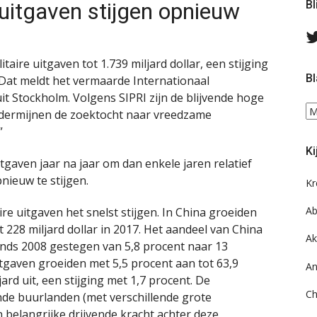
 uitgaven stijgen opnieuw
Bl
taire uitgaven tot 1.739 miljard dollar, een stijging
Bl
 Dat meldt het vermaarde Internationaal
it Stockholm. Volgens SIPRI zijn de blijvende hoge
Bl
ndermijnen de zoektocht naar vreedzame
ee
”
do
Ki
on
itgaven jaar na jaar om dan enkele jaren relatief
ar
pnieuw te stijgen.
Kr
Ab
aire uitgaven het snelst stijgen. In China groeiden
t 228 miljard dollar in 2017. Het aandeel van China
Ak
 sinds 2008 gestegen van 5,8 procent naar 13
uitgaven groeiden met 5,5 procent aan tot 63,9
An
jard uit, een stijging met 1,7 procent. De
Ch
nde buurlanden (met verschillende grote
n belangrijke drijvende kracht achter deze