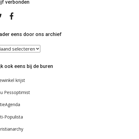
ijf verbonden
Volg
Volg
ons
ons
op
op
Twitter
Facebook
ader eens door ons archief
ader
ns
or
jk ook eens bij de buren
s
chief
ewinkel krijst
u Pessoptimist
tieAgenda
ti-Populista
ristianarchy