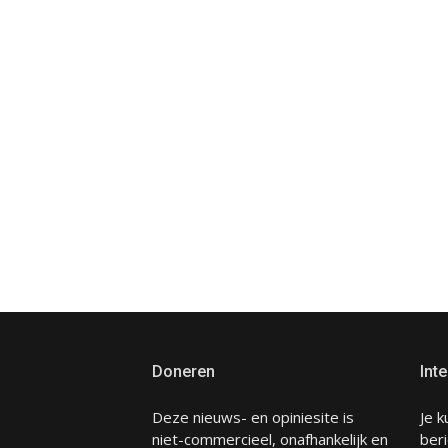
Doneren
Inte
Deze nieuws- en opiniesite is
Je k
niet-commercieel, onafhankelijk en
beri