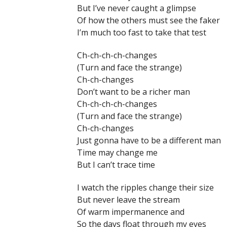
But I’ve never caught a glimpse
Of how the others must see the faker
I’m much too fast to take that test
Ch-ch-ch-ch-changes
(Turn and face the strange)
Ch-ch-changes
Don’t want to be a richer man
Ch-ch-ch-ch-changes
(Turn and face the strange)
Ch-ch-changes
Just gonna have to be a different man
Time may change me
But I can’t trace time
I watch the ripples change their size
But never leave the stream
Of warm impermanence and
So the days float through my eyes