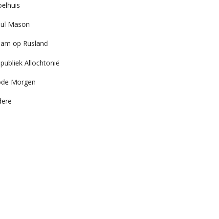
elhuis
ul Mason
am op Rusland
publiek Allochtonië
ode Morgen
dere