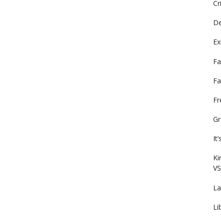
Cr
De
Ex
Fa
Fa
F
Gr
It
Ki
VS
La
Li