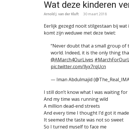
Wat deze kinderen ver
Arnold J. van der Kluft
30 maart 2018
Eerlijk gezegd nooit stilgestaan bij wat
komt zijn weduwe met deze twiet:
“Never doubt that a small group of 
world. Indeed, it is the only thing t
@AMarch4OurLives
#MarchForOurL
pic.twitter.com/llyx7rqUcn
— Iman Abdulmajid (@The_Real_IM
I still don’t know what I was waiting for
And my time was running wild
A million dead-end streets
And every time I thought I’d got it made
It seemed the taste was not so sweet
So I turned myself to face me