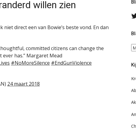
anderd willen zien
Bl
 ik niet direct een van Bowie’s beste vond. En dan
Bl
Bl
thoughtful, committed citizens can change the
ee
hat ever has.” Margaret Mead
do
ives
#NoMoreSilence
#EndGunViolence
Ki
on
ar
Kr
AN)
24 maart 2018
Ab
Ak
An
Ch