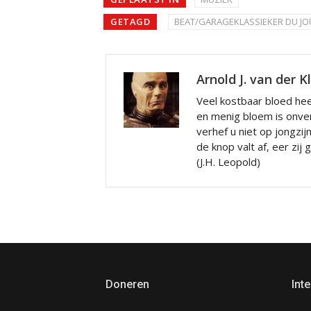
GETAGD
BEAT/GARAGEKLASSIEKER DU JO
Arnold J. van der K
Veel kostbaar bloed hee
en menig bloem is onve
verhef u niet op jongzij
de knop valt af, eer zij
(J.H. Leopold)
Doneren
Inte