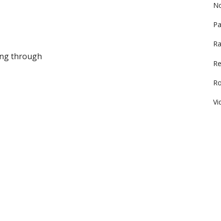
No
Pa
Ra
ing through
Re
R
Vi