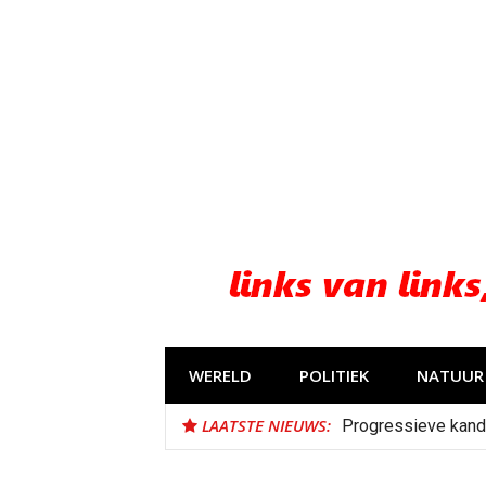
Naar
de
inhoud
springen
WERELD
POLITIEK
NATUUR 
LAATSTE NIEUWS:
Progressieve kand