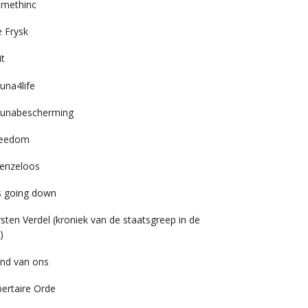
imethinc
 Frysk
it
una4life
unabescherming
reedom
enzeloos
’s going down
rsten Verdel (kroniek van de staatsgreep in de
)
nd van ons
bertaire Orde