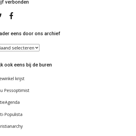
ijf verbonden
Volg
Volg
ons
ons
op
op
Twitter
Facebook
ader eens door ons archief
ader
ns
or
jk ook eens bij de buren
s
chief
ewinkel krijst
u Pessoptimist
tieAgenda
ti-Populista
ristianarchy