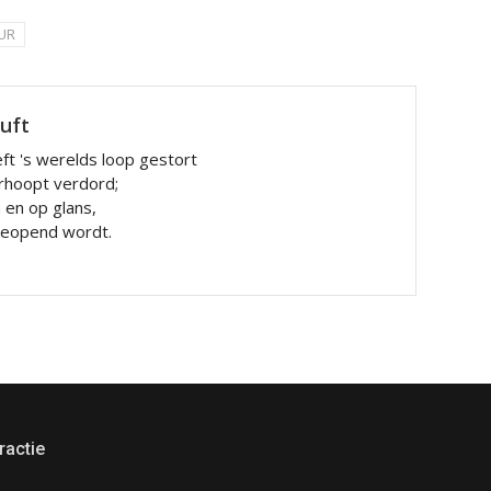
UR
luft
ft 's werelds loop gestort
rhoopt verdord;
n en op glans,
 geopend wordt.
ractie