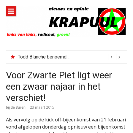
Naar
de
inhoud
springen
Todd Blanche benoemd tot Attorney General
Voor Zwarte Piet ligt weer
een zwaar najaar in het
verschiet!
bij de Buren
23 maart 2015
Als vervolg op de kick off-bijeenkomst van 21 februari
vond afgelopen donderdag opnieuw een bijeenkomst