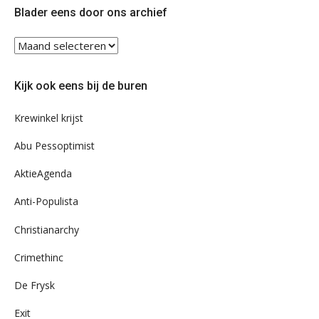
Blader eens door ons archief
Blader
eens
door
Kijk ook eens bij de buren
ons
archief
Krewinkel krijst
Abu Pessoptimist
AktieAgenda
Anti-Populista
Christianarchy
Crimethinc
De Frysk
Exit