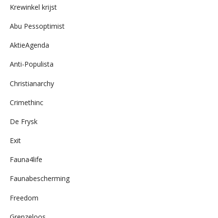
Krewinkel krijst
Abu Pessoptimist
AktieAgenda
Anti-Populista
Christianarchy
Crimethinc
De Frysk
Exit
Fauna4life
Faunabescherming
Freedom
Grenzeloos