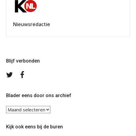
Nieuwsredactie
Blijf verbonden
Volg
Volg
ons
ons
op
op
Twitter
Facebook
Blader eens door ons archief
Blader
eens
door
Kijk ook eens bij de buren
ons
archief