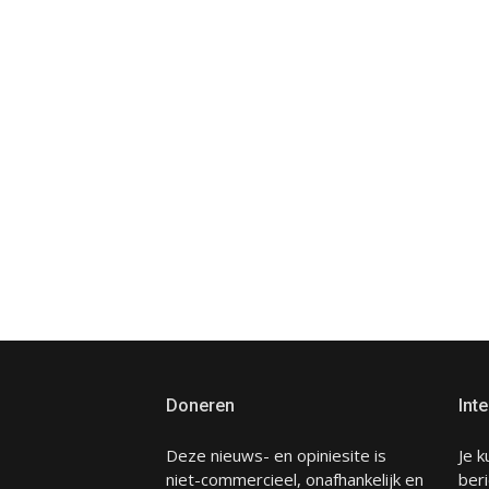
Doneren
Inte
Deze nieuws- en opiniesite is
Je k
niet-commercieel, onafhankelijk en
beri