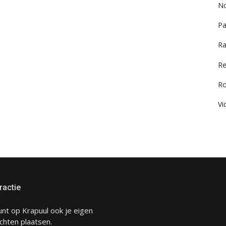
No
Pa
Ra
Re
R
Vi
ractie
unt op Krapuul ook je eigen
chten plaatsen.