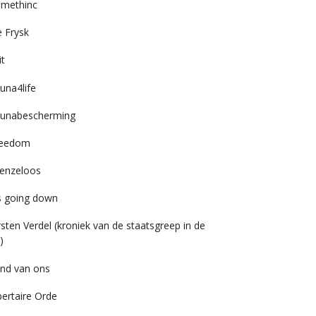
imethinc
 Frysk
it
una4life
unabescherming
reedom
enzeloos
’s going down
rsten Verdel (kroniek van de staatsgreep in de
)
nd van ons
bertaire Orde