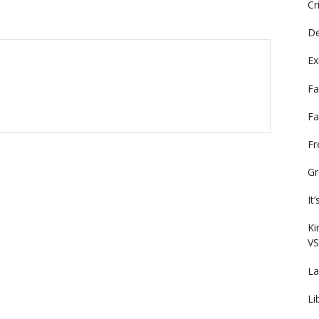
Cr
De
Ex
Fa
Fa
F
Gr
It
Ki
VS
La
Li