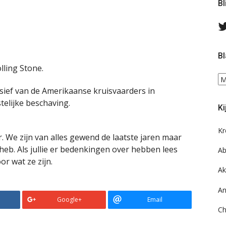
Bl
Bl
olling Stone.
Bl
ee
ief van de Amerikaanse kruisvaarders in
do
telijke beschaving.
Ki
on
ar
Kr
r. We zijn van alles gewend de laatste jaren maar
 heb. Als jullie er bedenkingen over hebben lees
Ab
or wat ze zijn.
Ak
An
Google+
Email
Ch