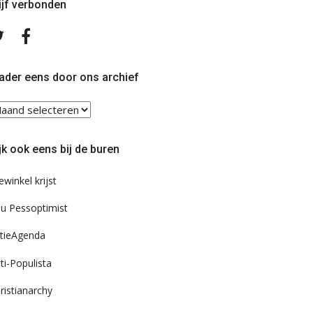
ijf verbonden
Volg
Volg
ons
ons
op
op
Twitter
Facebook
ader eens door ons archief
ader
ns
or
jk ook eens bij de buren
s
chief
ewinkel krijst
u Pessoptimist
tieAgenda
ti-Populista
ristianarchy