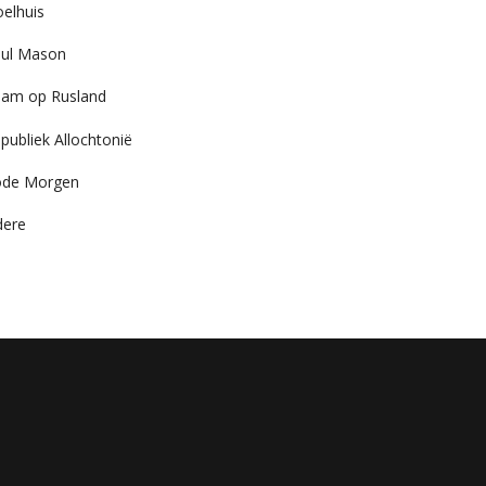
elhuis
ul Mason
am op Rusland
publiek Allochtonië
ode Morgen
dere