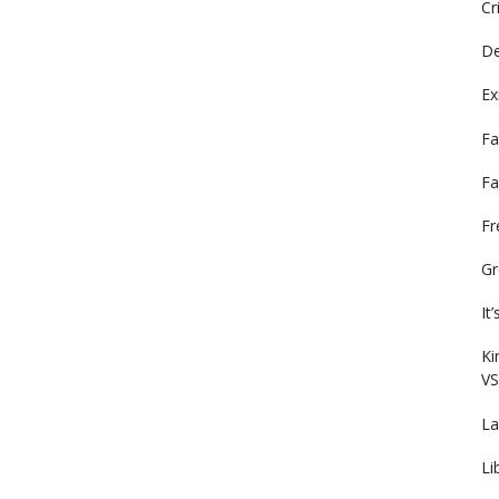
Cr
De
Ex
Fa
Fa
F
Gr
It
Ki
VS
La
Li