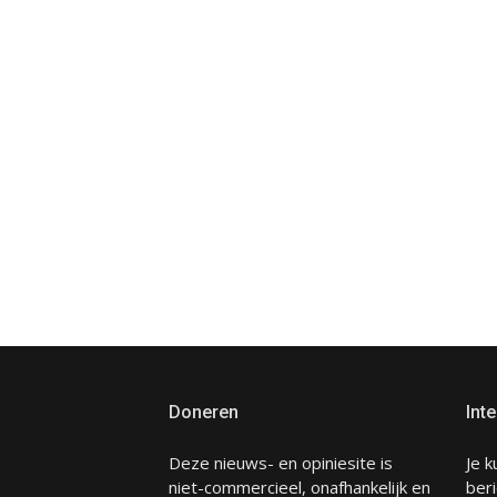
Doneren
Inte
Deze nieuws- en opiniesite is
Je k
niet-commercieel, onafhankelijk en
beri