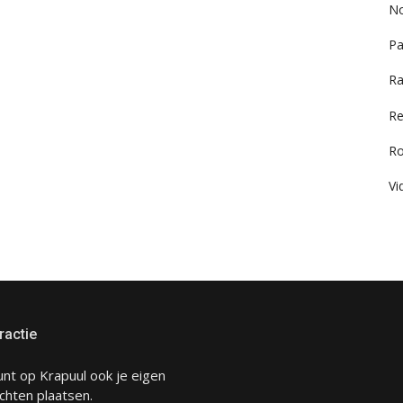
No
Pa
Ra
Re
R
Vi
ractie
unt op Krapuul ook je eigen
chten plaatsen.