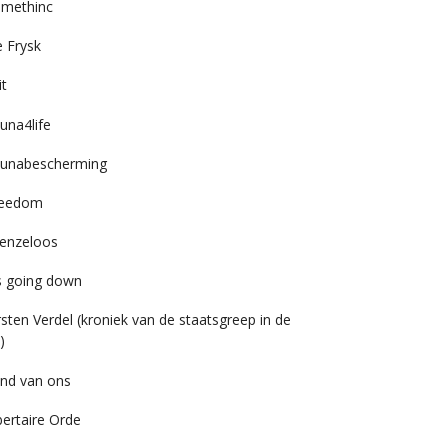
imethinc
 Frysk
it
una4life
unabescherming
reedom
enzeloos
’s going down
rsten Verdel (kroniek van de staatsgreep in de
)
nd van ons
bertaire Orde