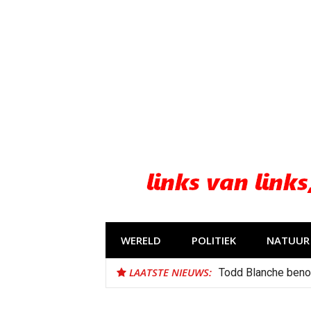
Naar
de
inhoud
springen
WERELD
POLITIEK
NATUUR 
LAATSTE NIEUWS:
Todd Blanche beno