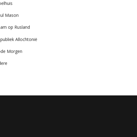
elhuis
ul Mason
am op Rusland
publiek Allochtonië
ode Morgen
dere