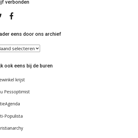
ijf verbonden
Volg
Volg
ons
ons
op
op
Twitter
Facebook
ader eens door ons archief
ader
ns
or
jk ook eens bij de buren
s
chief
ewinkel krijst
u Pessoptimist
tieAgenda
ti-Populista
ristianarchy