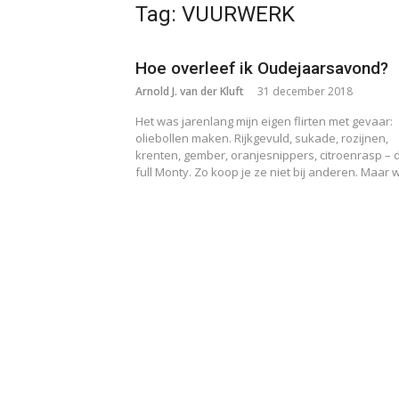
Tag:
VUURWERK
Hoe overleef ik Oudejaarsavond?
Arnold J. van der Kluft
31 december 2018
Het was jarenlang mijn eigen flirten met gevaar:
oliebollen maken. Rijkgevuld, sukade, rozijnen,
krenten, gember, oranjesnippers, citroenrasp – 
full Monty. Zo koop je ze niet bij anderen. Maar
Berichten
paginering