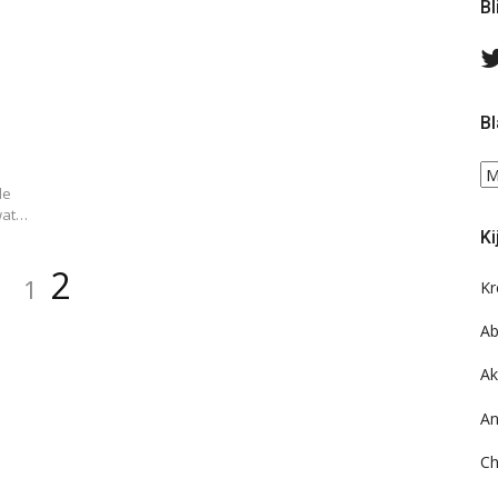
Bl
Bl
Bl
de
ee
 wat…
do
Ki
on
ar
Pagina
Pagina
2
1
Kr
Ab
Ak
An
Ch