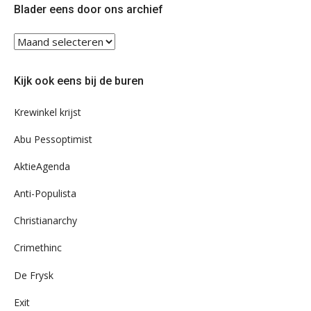
Blader eens door ons archief
Blader
eens
door
Kijk ook eens bij de buren
ons
archief
Krewinkel krijst
Abu Pessoptimist
AktieAgenda
Anti-Populista
Christianarchy
Crimethinc
De Frysk
Exit