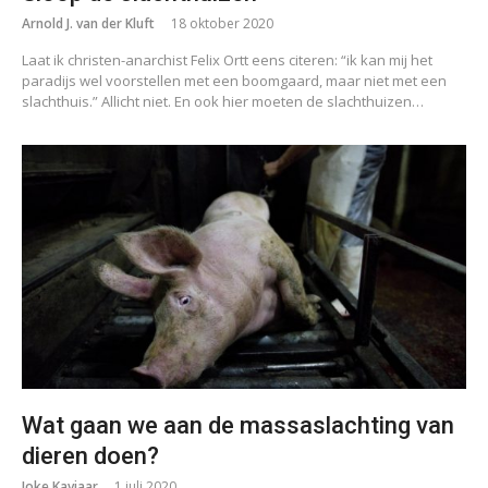
Arnold J. van der Kluft
18 oktober 2020
Laat ik christen-anarchist Felix Ortt eens citeren: “ik kan mij het
paradijs wel voorstellen met een boomgaard, maar niet met een
slachthuis.” Allicht niet. En ook hier moeten de slachthuizen…
Wat gaan we aan de massaslachting van
dieren doen?
Joke Kaviaar
1 juli 2020