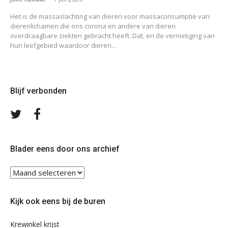
Het is de massaslachting van dieren voor massaconsumptie van
dierenlichamen die ons corona en andere van dieren
overdraagbare ziekten gebracht heeft. Dat, en de vernietiging van
hun leefgebied waardoor dieren…
Blijf verbonden
Volg
Volg
ons
ons
op
op
Twitter
Facebook
Blader eens door ons archief
Blader
eens
door
Kijk ook eens bij de buren
ons
archief
Krewinkel krijst