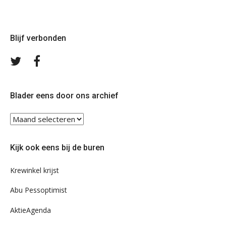
Blijf verbonden
Volg
Volg
ons
ons
op
op
Twitter
Facebook
Blader eens door ons archief
Blader
eens
door
Kijk ook eens bij de buren
ons
archief
Krewinkel krijst
Abu Pessoptimist
AktieAgenda