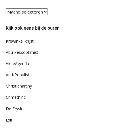
Blader
eens
door
Kijk ook eens bij de buren
ons
archief
Krewinkel krijst
Abu Pessoptimist
AktieAgenda
Anti-Populista
Christianarchy
Crimethinc
De Frysk
Exit