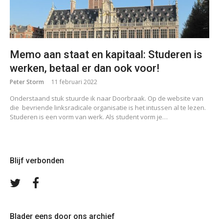
Memo aan staat en kapitaal: Studeren is
werken, betaal er dan ook voor!
Peter Storm
11 februari 2022
Onderstaand stuk stuurde ik naar Doorbraak. Op de website van
die bevriende linksradicale organisatie is het intussen al te lezen.
Studeren is een vorm van werk. Als student vorm je…
Blijf verbonden
Volg
Volg
ons
ons
op
op
Twitter
Facebook
Blader eens door ons archief