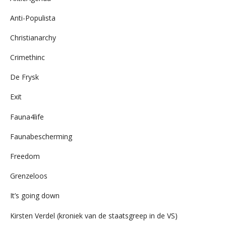
Anti-Populista
Christianarchy
Crimethinc
De Frysk
Exit
Fauna4life
Faunabescherming
Freedom
Grenzeloos
It’s going down
Kirsten Verdel (kroniek van de staatsgreep in de VS)