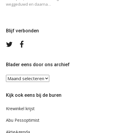
weggeduwd en daarna…
Blijf verbonden
Volg
Volg
ons
ons
op
op
Twitter
Facebook
Blader eens door ons archief
Blader
eens
door
Kijk ook eens bij de buren
ons
archief
Krewinkel krijst
Abu Pessoptimist
AktieAgenda