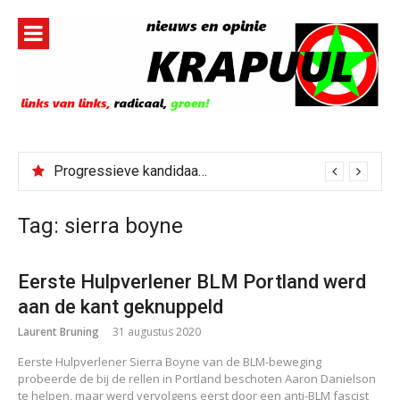
Naar
de
inhoud
springen
Progressieve kandidaat El-Sayed senaatskandidaat Michigan
Tag:
sierra boyne
Eerste Hulpverlener BLM Portland werd
aan de kant geknuppeld
Laurent Bruning
31 augustus 2020
Eerste Hulpverlener Sierra Boyne van de BLM-beweging
probeerde de bij de rellen in Portland beschoten Aaron Danielson
te helpen, maar werd vervolgens eerst door een anti-BLM fascist