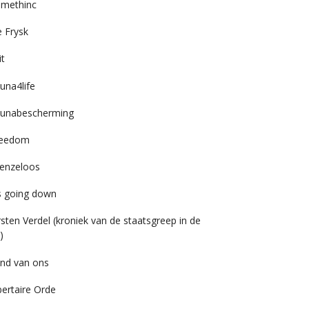
imethinc
 Frysk
it
una4life
unabescherming
reedom
enzeloos
’s going down
rsten Verdel (kroniek van de staatsgreep in de
)
nd van ons
bertaire Orde