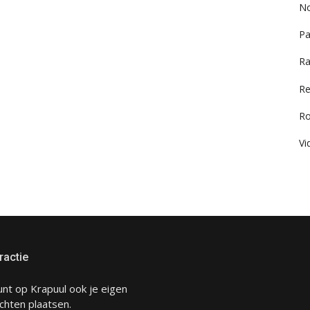
No
Pa
Ra
Re
R
Vi
ractie
unt op Krapuul ook je eigen
chten plaatsen.