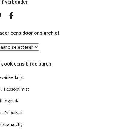
ijf verbonden
Volg
Volg
ons
ons
op
op
Twitter
Facebook
ader eens door ons archief
ader
ns
or
jk ook eens bij de buren
s
chief
ewinkel krijst
u Pessoptimist
tieAgenda
ti-Populista
ristianarchy