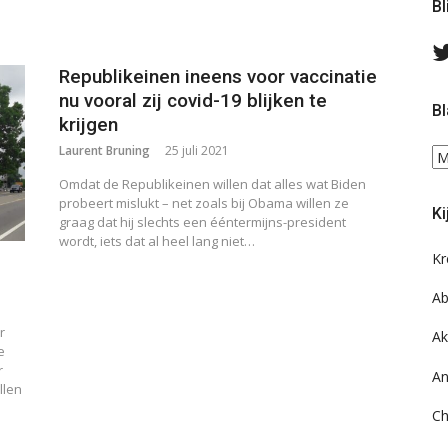
Bl
Republikeinen ineens voor vaccinatie
nu vooral zij covid-19 blijken te
Bl
krijgen
Laurent Bruning
25 juli 2021
Bl
ee
Omdat de Republikeinen willen dat alles wat Biden
do
probeert mislukt – net zoals bij Obama willen ze
Ki
on
graag dat hij slechts een ééntermijns-president
ar
wordt, iets dat al heel lang niet…
Kr
Ab
r
Ak
e
r
An
llen
Ch