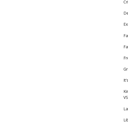
Cr
De
Ex
Fa
Fa
F
Gr
It
Ki
VS
La
Li