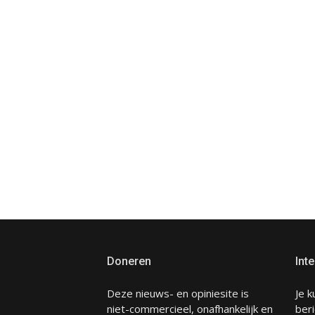
Doneren
Inte
Deze nieuws- en opiniesite is
Je k
niet-commercieel, onafhankelijk en
beri