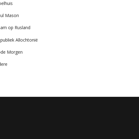
elhuis
ul Mason
am op Rusland
publiek Allochtonië
ode Morgen
dere