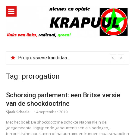
Naar
de
inhoud
springen
Progressieve kandidaat El-Sayed senaatskandidaat Michigan
Tag:
prorogation
Schorsing parlement: een Britse versie
van de shockdoctrine
Sjaak Scheele
14 september 2019
Met het boek De shockdoctrine schokte Naomi Klein de
goegemeente. Ingrijpende gebeurtenissen als oorlogen,
terroristische aanslagen of natuurrampen kunnen maatschappijen