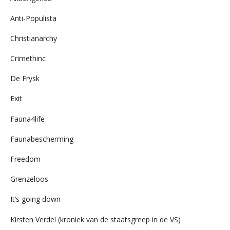
Anti-Populista
Christianarchy
Crimethinc
De Frysk
Exit
Fauna4life
Faunabescherming
Freedom
Grenzeloos
It’s going down
Kirsten Verdel (kroniek van de staatsgreep in de VS)