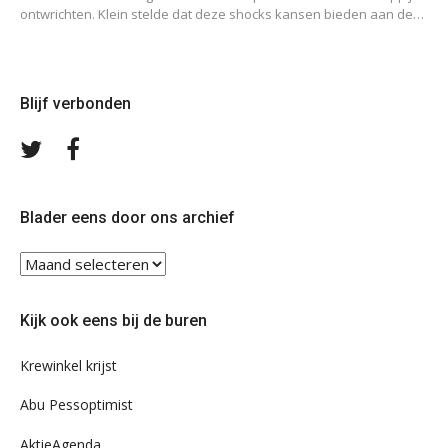
ontwrichten. Klein stelde dat deze shocks kansen bieden aan de…
Blijf verbonden
Volg
Volg
ons
ons
op
op
Twitter
Facebook
Blader eens door ons archief
Blader
eens
door
Kijk ook eens bij de buren
ons
archief
Krewinkel krijst
Abu Pessoptimist
AktieAgenda