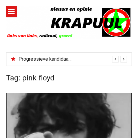
Naar
de
inhoud
springen
Progressieve kandidaat El-Sayed senaatskandidaat Michigan
Tag:
pink floyd