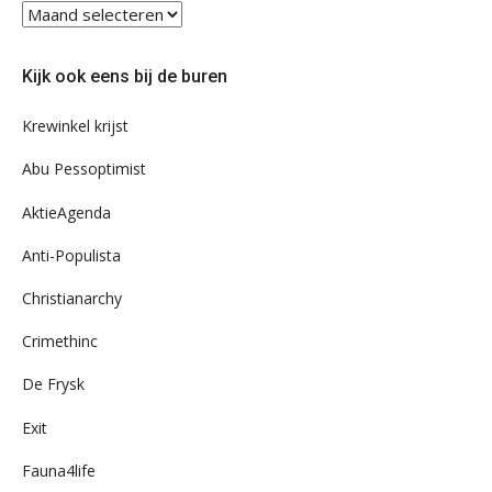
Blader
eens
door
Kijk ook eens bij de buren
ons
archief
Krewinkel krijst
Abu Pessoptimist
AktieAgenda
Anti-Populista
Christianarchy
Crimethinc
De Frysk
Exit
Fauna4life