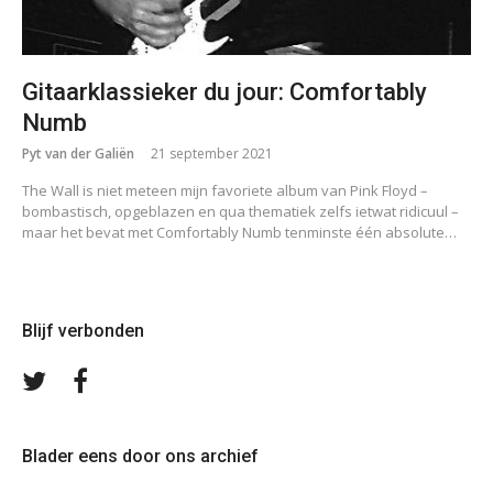
Gitaarklassieker du jour: Comfortably
Numb
Pyt van der Galiën
21 september 2021
The Wall is niet meteen mijn favoriete album van Pink Floyd –
bombastisch, opgeblazen en qua thematiek zelfs ietwat ridicuul –
maar het bevat met Comfortably Numb tenminste één absolute…
Blijf verbonden
Volg
Volg
ons
ons
op
op
Twitter
Facebook
Blader eens door ons archief