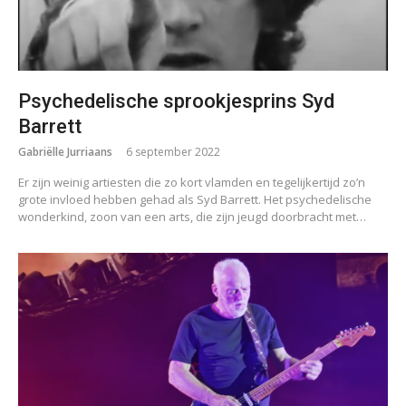
Psychedelische sprookjesprins Syd
Barrett
Gabriëlle Jurriaans
6 september 2022
Er zijn weinig artiesten die zo kort vlamden en tegelijkertijd zo’n
grote invloed hebben gehad als Syd Barrett. Het psychedelische
wonderkind, zoon van een arts, die zijn jeugd doorbracht met…