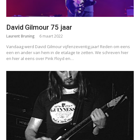
David Gilmour 75 jaar
Laurent Bruning
6 maart 2022
Vandaag werd David Gilmour vijfenzeventig jaar! Reden om eens
een en ander van hem in de etalage te zetten. We schreven hier
en hier al eens over Pink Floyd en…