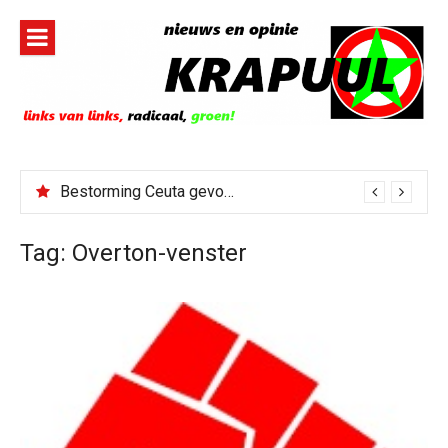
Naar
de
inhoud
springen
Bestorming Ceuta gevolg van op sociale media verspreide hoax?
Tag:
Overton-venster