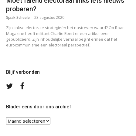
Moet falend electoraal links iets nieuws
proberen?
Sjaak Scheele
23 augustus 2020
Zijn linkse electorale strategieën het nastreven waard? Op Roar
Magazine heeft militant Charlie Ebert er een artikel over
gepubliceerd. Zijn inhoudelijke verhaal begint ermee dat het
eurocommunisme een electoraal perspectief…
Blijf verbonden
Volg
Volg
ons
ons
op
op
Twitter
Facebook
Blader eens door ons archief
Blader
eens
door