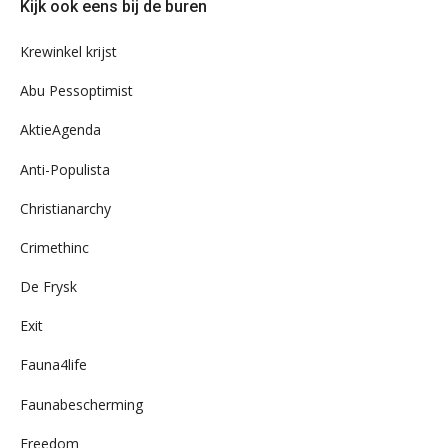
Kijk ook eens bij de buren
ons
archief
Krewinkel krijst
Abu Pessoptimist
AktieAgenda
Anti-Populista
Christianarchy
Crimethinc
De Frysk
Exit
Fauna4life
Faunabescherming
Freedom