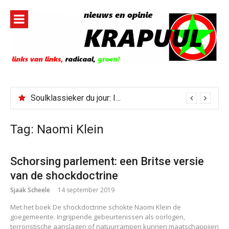
Naar
de
inhoud
springen
Soulklassieker du jour: I Wish It Would Rain
Tag:
Naomi Klein
Schorsing parlement: een Britse versie
van de shockdoctrine
Sjaak Scheele
14 september 2019
Met het boek De shockdoctrine schokte Naomi Klein de
goegemeente. Ingrijpende gebeurtenissen als oorlogen,
terroristische aanslagen of natuurrampen kunnen maatschappijen