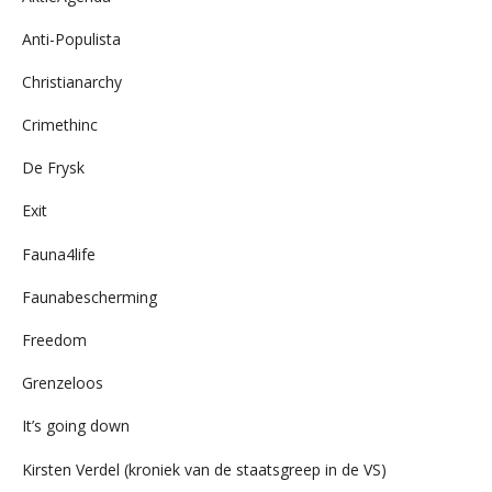
Anti-Populista
Christianarchy
Crimethinc
De Frysk
Exit
Fauna4life
Faunabescherming
Freedom
Grenzeloos
It’s going down
Kirsten Verdel (kroniek van de staatsgreep in de VS)