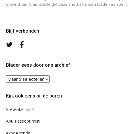
ontwrichten. Klein stelde dat deze shocks kansen bieden aan de…
Blijf verbonden
Volg
Volg
ons
ons
op
op
Twitter
Facebook
Blader eens door ons archief
Blader
eens
door
Kijk ook eens bij de buren
ons
archief
Krewinkel krijst
Abu Pessoptimist
AktieAgenda