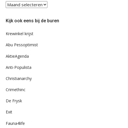
Blader
eens
door
Kijk ook eens bij de buren
ons
archief
Krewinkel krijst
Abu Pessoptimist
AktieAgenda
Anti-Populista
Christianarchy
Crimethinc
De Frysk
Exit
Fauna4life