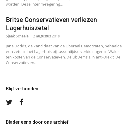
worden. Deze interim-regering…
Britse Conservatieven verliezen
Lagerhuiszetel
Sjaak Scheele
2 augustus 2019
Jane Dodds, de kandidaat van de Liberaal Democraten, behaalde
een zetel in het Lagerhuis bij tussentijdse verkiezingen in Wales
ten koste van de Conservatieven. De LibDems zijn anti-Brexit. De
Conservatieven…
Blijf verbonden
Volg
Volg
ons
ons
op
op
Twitter
Facebook
Blader eens door ons archief