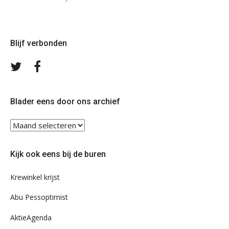
Blijf verbonden
Volg
Volg
ons
ons
op
op
Twitter
Facebook
Blader eens door ons archief
Blader
eens
door
Kijk ook eens bij de buren
ons
archief
Krewinkel krijst
Abu Pessoptimist
AktieAgenda