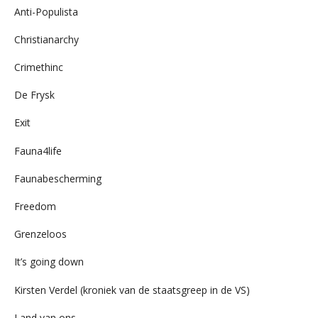
Anti-Populista
Christianarchy
Crimethinc
De Frysk
Exit
Fauna4life
Faunabescherming
Freedom
Grenzeloos
It’s going down
Kirsten Verdel (kroniek van de staatsgreep in de VS)
Land van ons