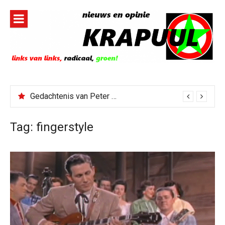
Naar
de
inhoud
springen
Gedachtenis van Peter Faber
Tag:
fingerstyle