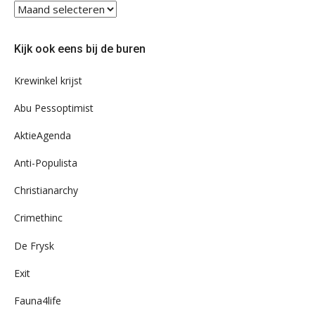
Blader
eens
door
Kijk ook eens bij de buren
ons
archief
Krewinkel krijst
Abu Pessoptimist
AktieAgenda
Anti-Populista
Christianarchy
Crimethinc
De Frysk
Exit
Fauna4life