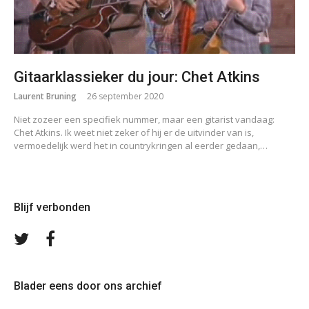
Gitaarklassieker du jour: Chet Atkins
Laurent Bruning
26 september 2020
Niet zozeer een specifiek nummer, maar een gitarist vandaag:
Chet Atkins. Ik weet niet zeker of hij er de uitvinder van is,
vermoedelijk werd het in countrykringen al eerder gedaan,…
Blijf verbonden
Volg
Volg
ons
ons
op
op
Twitter
Facebook
Blader eens door ons archief