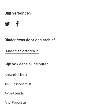
Blijf verbonden
Volg
Volg
ons
ons
op
op
Twitter
Facebook
Blader eens door ons archief
Blader
eens
door
Kijk ook eens bij de buren
ons
archief
Krewinkel krijst
Abu Pessoptimist
AktieAgenda
Anti-Populista