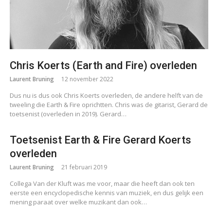
Chris Koerts (Earth and Fire) overleden
Laurent Bruning
12 november 2022
Dus nu is dus ook Chris Koerts overleden, de andere helft van de
tweeling die Earth & Fire oprichtten. Chris was de gitarist, Gerard de
toetsenist (overleden in 2019). Gerard…
Toetsenist Earth & Fire Gerard Koerts
overleden
Laurent Bruning
21 februari 2019
Collega Van der Kluft was me voor, maar die heeft dan ook ten
eerste een encyclopedische kennis van muziek, en dus gelijk een
mening paraat over welke muzikant dan ook…