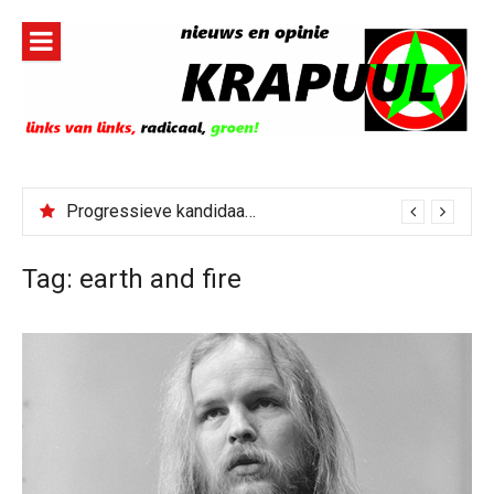
Naar
de
inhoud
springen
Progressieve kandidaat El-Sayed senaatskandidaat Michigan
Tag:
earth and fire