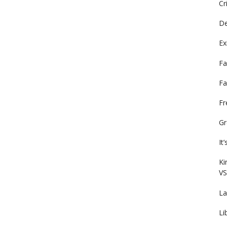
Cr
De
Ex
Fa
Fa
F
Gr
It
Ki
VS
La
Li