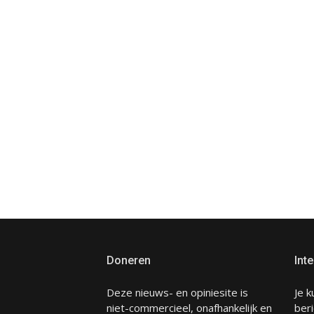
Doneren
Inte
Deze nieuws- en opiniesite is
Je k
niet-commercieel, onafhankelijk en
beri