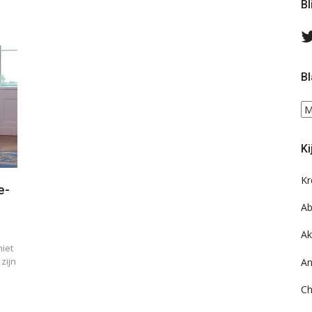
Bl
Bl
Bl
ee
do
Ki
on
ar
Kr
e-
Ab
Ak
iet
zijn
An
Ch