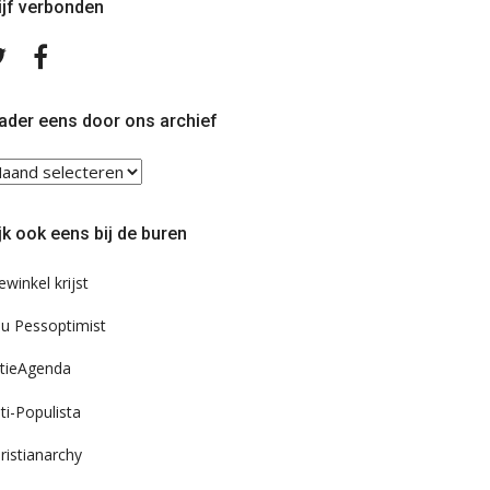
ijf verbonden
Volg
Volg
ons
ons
op
op
Twitter
Facebook
ader eens door ons archief
ader
ns
or
jk ook eens bij de buren
s
chief
ewinkel krijst
u Pessoptimist
tieAgenda
ti-Populista
ristianarchy