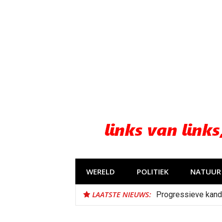
Naar
de
inhoud
springen
WERELD
POLITIEK
NATUUR 
LAATSTE NIEUWS:
Progressieve kand