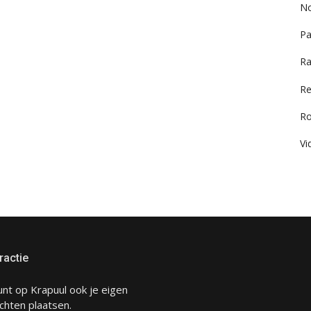
No
Pa
Ra
Re
R
Vi
ractie
unt op Krapuul ook je eigen
chten plaatsen.