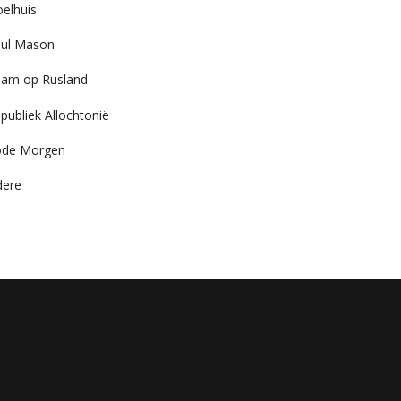
elhuis
ul Mason
am op Rusland
publiek Allochtonië
ode Morgen
dere