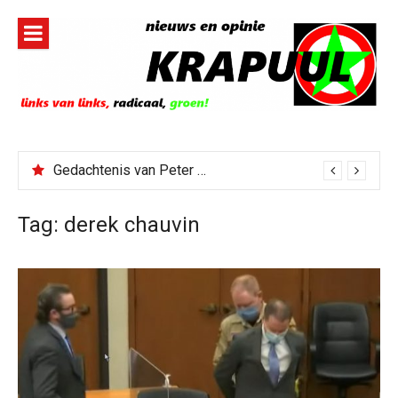
Naar
de
inhoud
springen
Gedachtenis van Peter Faber
Tag:
derek chauvin