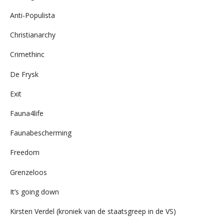
Anti-Populista
Christianarchy
Crimethinc
De Frysk
Exit
Fauna4life
Faunabescherming
Freedom
Grenzeloos
It’s going down
Kirsten Verdel (kroniek van de staatsgreep in de VS)