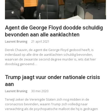
Agent die George Floyd doodde schuldig
bevonden aan alle aanklachten
Laurent Bruning
21 april 2021
Derek Chauvin, de agent die George Floyd gedood heeft, is
inderdaad op alle drie de aanklachten schuldig bevonden,
waarvan de zwaarste second degree murder is, iets dat hier
doodslag genoemd…
Trump jaagt vuur onder nationale crisis
aan
Laurent Bruning
30 mei 2020
Terwijl zeker de Verenigde Staten zich nog midden in de
coronacrisis bevinden, waarin Trump zich volledig naar
verwachting als de psychopatische malloot die hij is gedragen