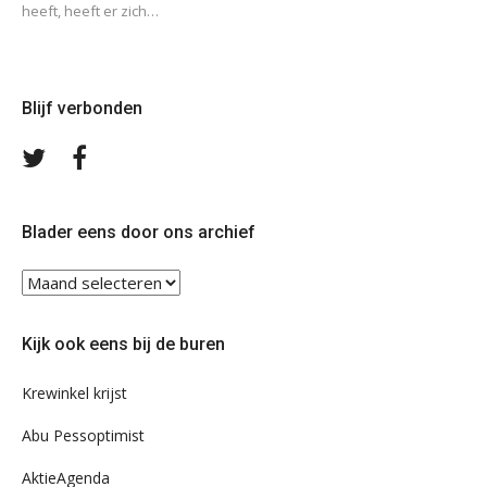
heeft, heeft er zich…
Blijf verbonden
Volg
Volg
ons
ons
op
op
Twitter
Facebook
Blader eens door ons archief
Blader
eens
door
Kijk ook eens bij de buren
ons
archief
Krewinkel krijst
Abu Pessoptimist
AktieAgenda