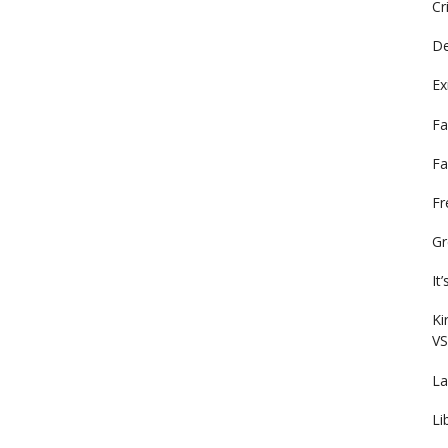
Cr
De
Ex
Fa
Fa
F
Gr
It
Ki
VS
La
Li