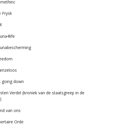
imethinc
 Frysk
it
una4life
unabescherming
reedom
enzeloos
’s going down
rsten Verdel (kroniek van de staatsgreep in de
)
nd van ons
bertaire Orde