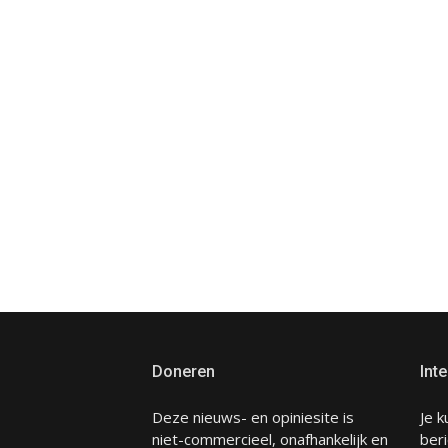
Doneren
Inte
Deze nieuws- en opiniesite is
Je k
niet-commercieel, onafhankelijk en
beri