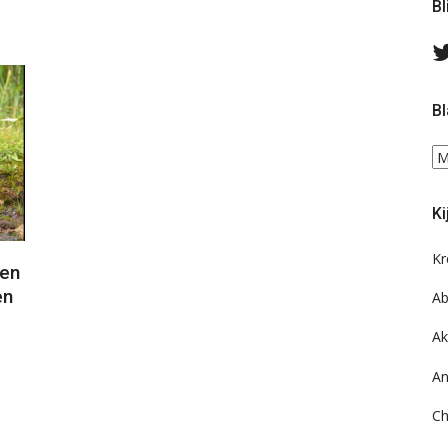
Bl
Bl
Bl
ee
do
Ki
on
ar
Kr
ten
en
Ab
Ak
An
Ch