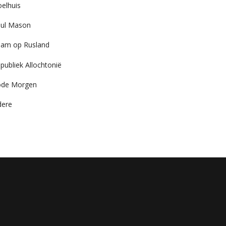
elhuis
ul Mason
am op Rusland
publiek Allochtonië
ode Morgen
dere