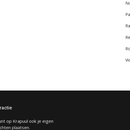
No
Pa
Ra
Re
R
Vi
ractie
unt op Krapuul ook je eigen
chten plaatsen.