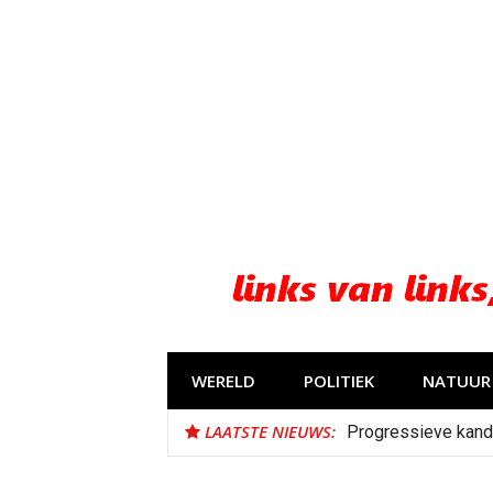
Naar
de
inhoud
springen
WERELD
POLITIEK
NATUUR 
LAATSTE NIEUWS:
Progressieve kand