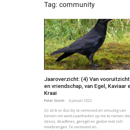
Tag:
community
Jaaroverzicht: (4) Van vooruitzich
en vriendschap, van Egel, Kaviaar 
Kraai
Peter Storm
6 januari 2022
Zo zit ik er dus bij: te vermoeid en onrustig van
binnen om werkzaamheden op me te nemen die
stress, deadlines, geregel en gedoe met zich
meebrengen. Te vermoeid en…