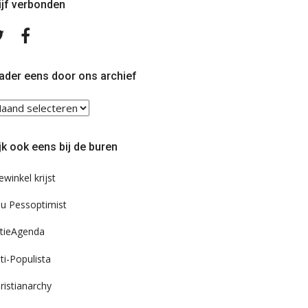
ijf verbonden
Volg
Volg
ons
ons
op
op
Twitter
Facebook
ader eens door ons archief
ader
ns
or
jk ook eens bij de buren
s
chief
ewinkel krijst
u Pessoptimist
tieAgenda
ti-Populista
ristianarchy