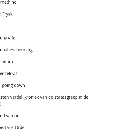
imethinc
 Frysk
it
una4life
unabescherming
reedom
enzeloos
’s going down
rsten Verdel (kroniek van de staatsgreep in de
)
nd van ons
bertaire Orde