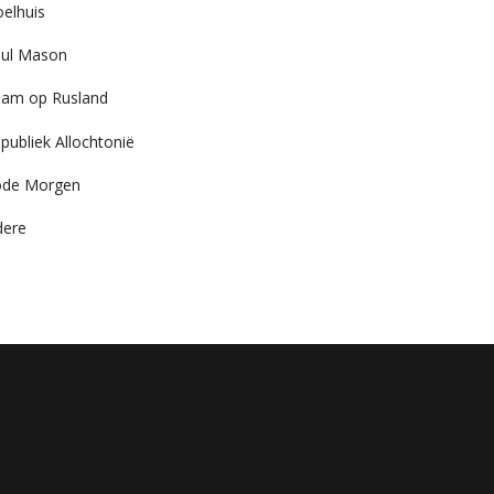
elhuis
ul Mason
am op Rusland
publiek Allochtonië
ode Morgen
dere