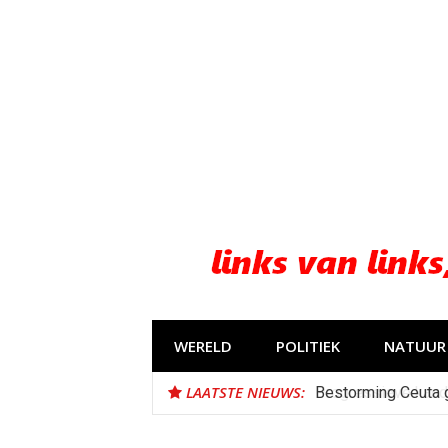
Naar
de
inhoud
springen
WERELD
POLITIEK
NATUUR 
LAATSTE NIEUWS:
Bestorming Ceuta 