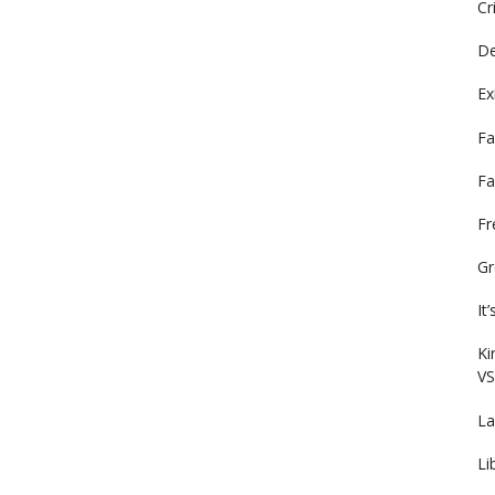
Cr
De
Ex
Fa
Fa
F
Gr
It
Ki
VS
La
Li