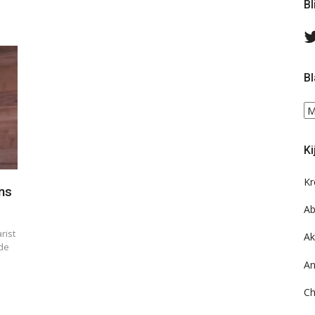
Bl
Bl
Bl
ee
do
Ki
on
ar
Kr
ins
Ab
rist
Ak
 de
An
Ch