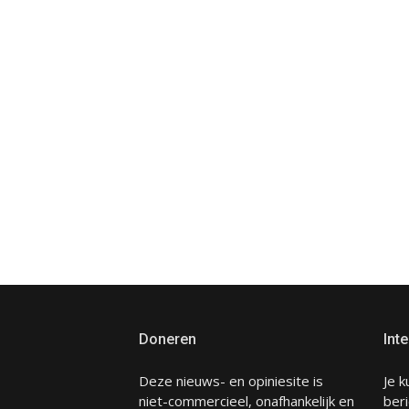
Doneren
Inte
Deze nieuws- en opiniesite is
Je k
niet-commercieel, onafhankelijk en
beri