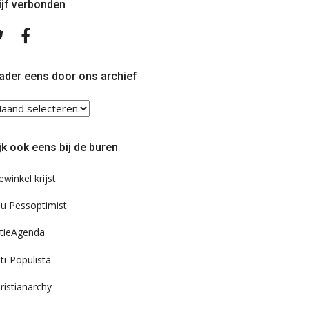
ijf verbonden
Volg
Volg
ons
ons
op
op
Twitter
Facebook
ader eens door ons archief
ader
ns
or
jk ook eens bij de buren
s
chief
ewinkel krijst
u Pessoptimist
tieAgenda
ti-Populista
ristianarchy