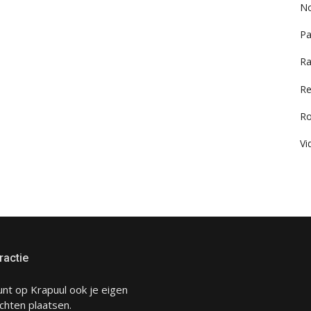
No
Pa
Ra
Re
R
Vi
ractie
unt op Krapuul ook je eigen
chten plaatsen.