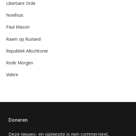
Libertaire Orde
Noelhuis
Paul Mason
Raam op Rusland
Republiek Allochtonië
Rode Morgen
Videre
Doneren
Deze nieuws- en opiniesite is niet-commercieel,