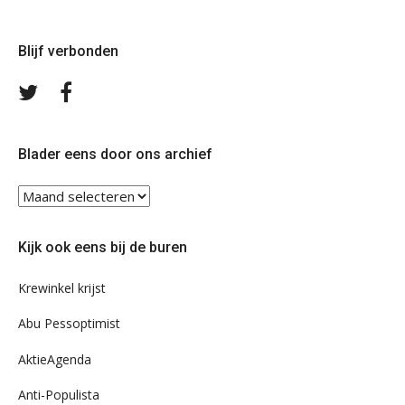
Blijf verbonden
Volg
Volg
ons
ons
op
op
Twitter
Facebook
Blader eens door ons archief
Blader
eens
door
Kijk ook eens bij de buren
ons
archief
Krewinkel krijst
Abu Pessoptimist
AktieAgenda
Anti-Populista