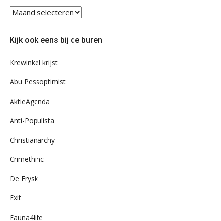
Blader
eens
door
Kijk ook eens bij de buren
ons
archief
Krewinkel krijst
Abu Pessoptimist
AktieAgenda
Anti-Populista
Christianarchy
Crimethinc
De Frysk
Exit
Fauna4life