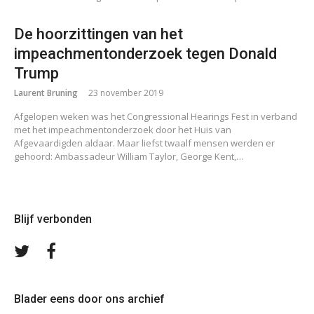
De hoorzittingen van het
impeachmentonderzoek tegen Donald
Trump
Laurent Bruning
23 november 2019
Afgelopen weken was het Congressional Hearings Fest in verband
met het impeachmentonderzoek door het Huis van
Afgevaardigden aldaar. Maar liefst twaalf mensen werden er
gehoord: Ambassadeur William Taylor, George Kent,…
Blijf verbonden
Volg
Volg
ons
ons
op
op
Twitter
Facebook
Blader eens door ons archief