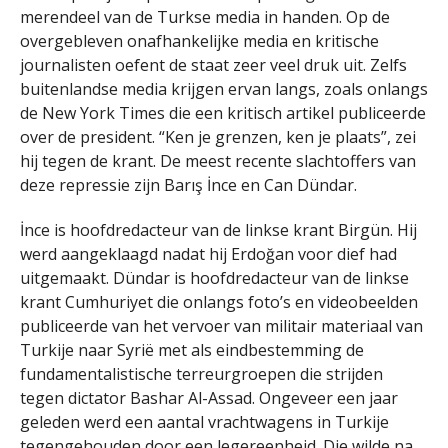
merendeel van de Turkse media in handen. Op de
overgebleven onafhankelijke media en kritische
journalisten oefent de staat zeer veel druk uit. Zelfs
buitenlandse media krijgen ervan langs, zoals onlangs
de New York Times die een kritisch artikel publiceerde
over de president. “Ken je grenzen, ken je plaats”, zei
hij tegen de krant. De meest recente slachtoffers van
deze repressie zijn Barış İnce en Can Dündar.
İnce is hoofdredacteur van de linkse krant Birgün. Hij
werd aangeklaagd nadat hij Erdoğan voor dief had
uitgemaakt. Dündar is hoofdredacteur van de linkse
krant Cumhuriyet die onlangs foto’s en videobeelden
publiceerde van het vervoer van militair materiaal van
Turkije naar Syrië met als eindbestemming de
fundamentalistische terreurgroepen die strijden
tegen dictator Bashar Al-Assad. Ongeveer een jaar
geleden werd een aantal vrachtwagens in Turkije
tegengehouden door een legereenheid. Die wilde na