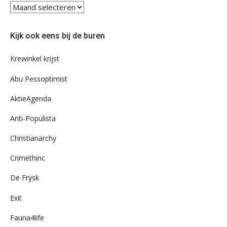
Blader
eens
door
Kijk ook eens bij de buren
ons
archief
Krewinkel krijst
Abu Pessoptimist
AktieAgenda
Anti-Populista
Christianarchy
Crimethinc
De Frysk
Exit
Fauna4life