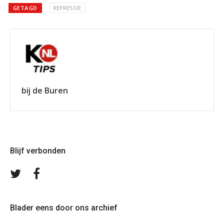
GETAGD
REPRESSIE
bij de Buren
Blijf verbonden
Volg
Volg
ons
ons
op
op
Twitter
Facebook
Blader eens door ons archief