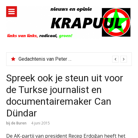
Naar
de
inhoud
springen
Gedachtenis van Peter Faber
Spreek ook je steun uit voor
de Turkse journalist en
documentairemaker Can
Dündar
bij de Buren
4 juni 2015
De AK-partij van president Recep Erdoğan heeft het