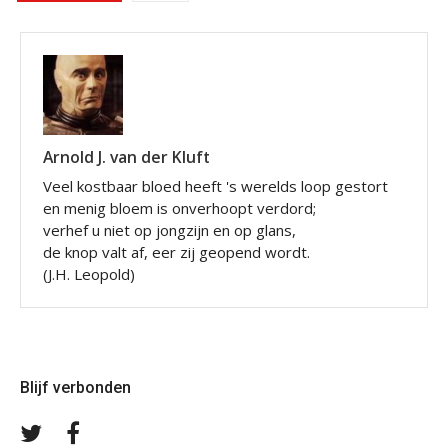
Arnold J. van der Kluft
Veel kostbaar bloed heeft 's werelds loop gestort
en menig bloem is onverhoopt verdord;
verhef u niet op jongzijn en op glans,
de knop valt af, eer zij geopend wordt.
(J.H. Leopold)
Blijf verbonden
Volg
Volg
ons
ons