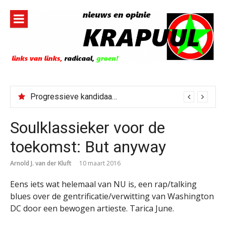
Naar
de
inhoud
springen
Progressieve kandidaat El-Sayed senaatskandidaat Michigan
Bestorming Ceuta gevolg van op sociale media verspreide hoax?
Soulklassieker voor de
toekomst: But anyway
Arnold J. van der Kluft
10 maart 2016
Eens iets wat helemaal van NU is, een rap/talking
blues over de gentrificatie/verwitting van Washington
DC door een bewogen artieste. Tarica June.