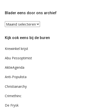
op
op
Twitter
Facebook
Blader eens door ons archief
Blader
eens
door
Kijk ook eens bij de buren
ons
archief
Krewinkel krijst
Abu Pessoptimist
AktieAgenda
Anti-Populista
Christianarchy
Crimethinc
De Frysk