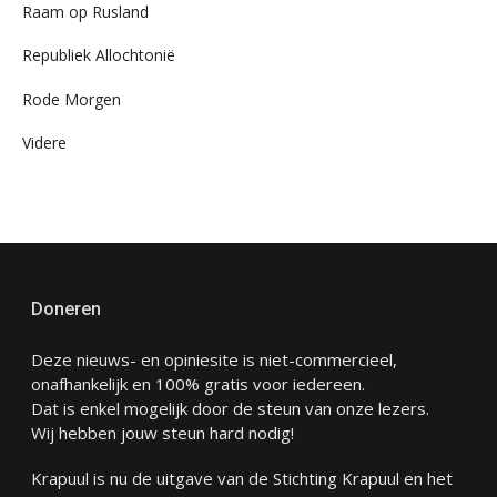
Raam op Rusland
Republiek Allochtonië
Rode Morgen
Videre
Doneren
Deze nieuws- en opiniesite is niet-commercieel,
onafhankelijk en 100% gratis voor iedereen.
Dat is enkel mogelijk door de steun van onze lezers.
Wij hebben jouw steun hard nodig!
Krapuul is nu de uitgave van de Stichting Krapuul en het