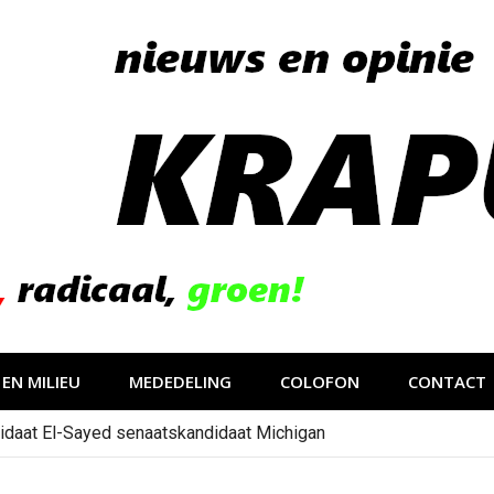
EN MILIEU
MEDEDELING
COLOFON
CONTACT
idaat El-Sayed senaatskandidaat Michigan
gevolg van op sociale media verspreide hoax?