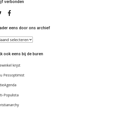
ijf verbonden
Volg
Volg
ons
ons
op
op
Twitter
Facebook
ader eens door ons archief
ader
ns
or
jk ook eens bij de buren
s
chief
ewinkel krijst
u Pessoptimist
tieAgenda
ti-Populista
ristianarchy