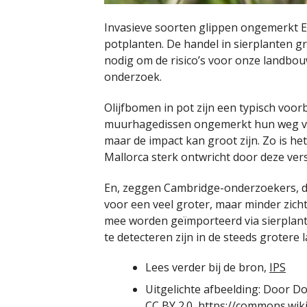
Invasieve soorten glippen ongemerkt E
potplanten. De handel in sierplanten gr
nodig om de risico’s voor onze landbou
onderzoek.
Olijfbomen in pot zijn een typisch voor
muurhagedissen ongemerkt hun weg vin
maar de impact kan groot zijn. Zo is he
Mallorca sterk ontwricht door deze ver
En, zeggen Cambridge-onderzoekers, die
voor een veel groter, maar minder zic
mee worden geïmporteerd via sierplant
te detecteren zijn in de steeds grotere
Lees verder bij de bron,
IPS
Uitgelichte afbeelding: Door Do
CC BY 2.0, https://commons.wi