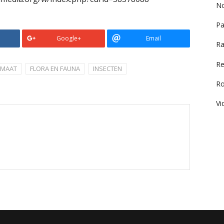
No
Pa
Google+
Email
Ra
Re
IMAAT
FLORA EN FAUNA
INSECTEN
R
Vi