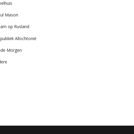
elhuis
ul Mason
am op Rusland
publiek Allochtonië
ode Morgen
dere