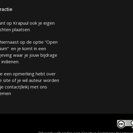
ractie
unt op Krapuul ook je eigen
chten plaatsen.
 hiernaast op de optie “Open
ium” en je komt in een
eving waar je jouw bijdrage
 indienen.
 je een opmerking hebt over
 site of je wil auteur worden
 je
contact
(link) met ons
emen
Dit werk valt onder een
Creative Commons Naamsverme