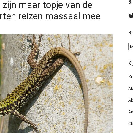
 zijn maar topje van de
Bl
orten reizen massaal mee
Bl
Bl
ee
do
Ki
on
ar
Kr
Ab
Ak
An
Ch