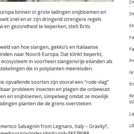
Cr
uropa binnen in grote ladingen snijbloemen en
De
oeit snel en er zijn dringend strengere regels
Ex
w en gezondheid te beperken, stelt Brits
Fa
beeld van hoe slangen, gekko’s en Italiaanse
Fa
den naar Noord-Europa. Dat klinkt beperkt,
F
t ecosysteem in voorheen slangenvrije eilanden als
stekelingen die in potplanten meereisden.
Gr
 opvallende soorten zijn vooral een “rode vlag”
It
htbaar probleem: insecten en plagen die onbewust
Ki
en en snijbloemen, simpelweg omdat ze moeilijk
VS
 ladingen planten die de grens oversteken.
La
Li
menico Salvagnin from Legnaro, Italy – Gravity?,
kimedia.org/w/index.php?curid=38378088