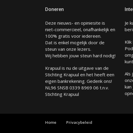
Doneren
Inte
Deze nieuws- en opiniesite is
Je k
niet-commercieel, onafhankelijk en
beri
100% gratis voor iedereen.
Klik
Dat is enkel mogelijk door de
Pod
steun van onze lezers.
omg
Wij hebben jouw steun hard nodig!
kunt
Krapuul is nu de uitgave van de
Als
Stichting Krapuul en het heeft een
onze
eigen bankrekening. Gedenk ons!
kan
NL96 SNSB 0339 8969 06 t.n.v.
opn
Stichting Krapuul
Home
Privacybeleid