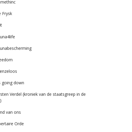
imethinc
 Frysk
it
una4life
unabescherming
reedom
enzeloos
’s going down
rsten Verdel (kroniek van de staatsgreep in de
)
nd van ons
bertaire Orde