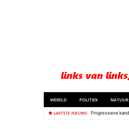
Naar
de
inhoud
springen
WERELD
POLITIEK
NATUUR 
LAATSTE NIEUWS:
Progressieve kand
Bestorming Ceuta 