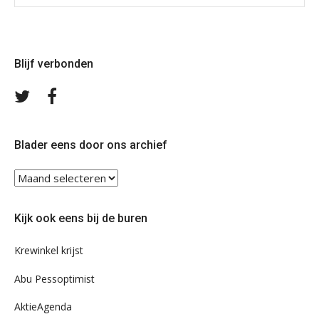
Blijf verbonden
Volg
Volg
ons
ons
op
op
Twitter
Facebook
Blader eens door ons archief
Blader
eens
door
Kijk ook eens bij de buren
ons
archief
Krewinkel krijst
Abu Pessoptimist
AktieAgenda