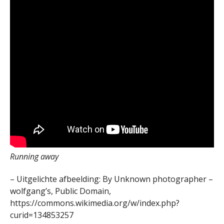
Running away
– Uitgelichte afbeelding: By Unknown photographer –
wolfgang’s, Public Domain,
https://commons.wikimedia.org/w/index.php?
curid=134853257