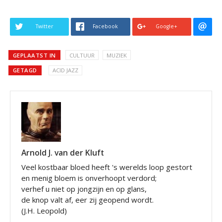
Twitter
Facebook
Google+
GEPLAATST IN
CULTUUR
MUZIEK
GETAGD
ACID JAZZ
Arnold J. van der Kluft
Veel kostbaar bloed heeft 's werelds loop gestort
en menig bloem is onverhoopt verdord;
verhef u niet op jongzijn en op glans,
de knop valt af, eer zij geopend wordt.
(J.H. Leopold)