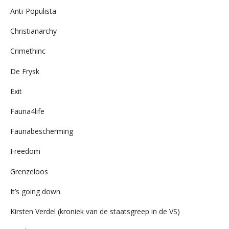
Anti-Populista
Christianarchy
Crimethinc
De Frysk
Exit
Fauna4life
Faunabescherming
Freedom
Grenzeloos
It’s going down
Kirsten Verdel (kroniek van de staatsgreep in de VS)