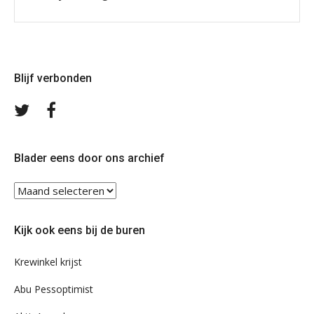
Blijf verbonden
Volg
Volg
ons
ons
op
op
Twitter
Facebook
Blader eens door ons archief
Blader
eens
door
Kijk ook eens bij de buren
ons
archief
Krewinkel krijst
Abu Pessoptimist