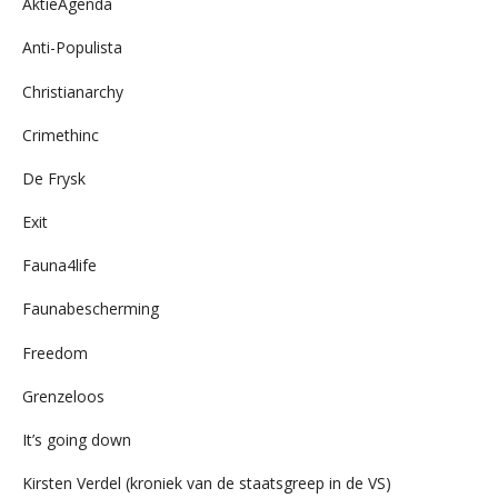
AktieAgenda
Anti-Populista
Christianarchy
Crimethinc
De Frysk
Exit
Fauna4life
Faunabescherming
Freedom
Grenzeloos
It’s going down
Kirsten Verdel (kroniek van de staatsgreep in de VS)