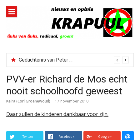
Naar
de
inhoud
springen
Gedachtenis van Peter Faber
PVV-er Richard de Mos echt
nooit schoolhoofd geweest
Keira (Cori Groenewoud)
17 november 2010
Daar zullen de kinderen dankbaar voor zijn.
Twitter
Facebook
Google+