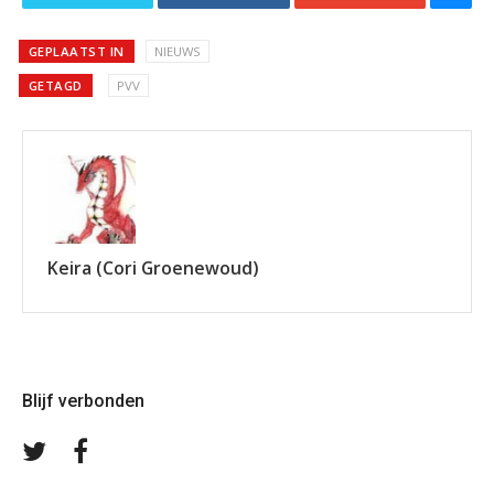
GEPLAATST IN
NIEUWS
GETAGD
PVV
Keira (Cori Groenewoud)
Blijf verbonden
Volg
Volg
ons
ons
op
op