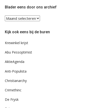
Twitter
Facebook
Blader eens door ons archief
Blader
eens
door
Kijk ook eens bij de buren
ons
archief
Krewinkel krijst
Abu Pessoptimist
AktieAgenda
Anti-Populista
Christianarchy
Crimethinc
De Frysk