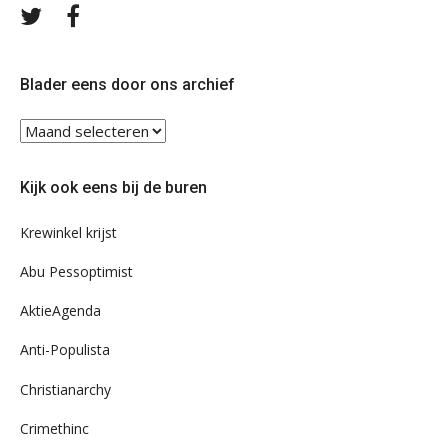
Volg
Volg
ons
ons
op
op
Twitter
Facebook
Blader eens door ons archief
Blader
eens
door
Kijk ook eens bij de buren
ons
archief
Krewinkel krijst
Abu Pessoptimist
AktieAgenda
Anti-Populista
Christianarchy
Crimethinc