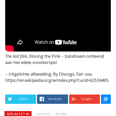
The last film
, Kissing the Pink – bandnaam ontleend
aan het edele snookerspel
– Uitgelichte afbeelding: By Discogs, Fair use,
https://en.wikipedia.org/w/index.php?curid=62534405
Twitter
Facebook
Google+
GEPLAATST IN
CULTUUR
MUZIEK