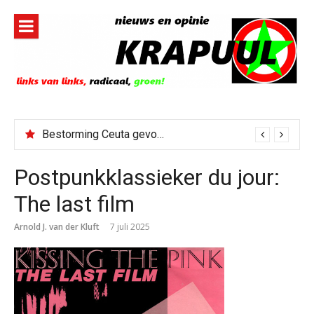
Naar
de
inhoud
springen
Bestorming Ceuta gevolg van op sociale media verspreide hoax?
Postpunkklassieker du jour:
The last film
Arnold J. van der Kluft
7 juli 2025