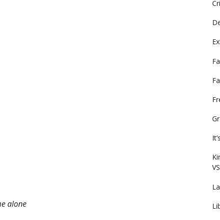
Cr
De
Ex
Fa
Fa
F
Gr
It
Ki
VS
La
me alone
Li