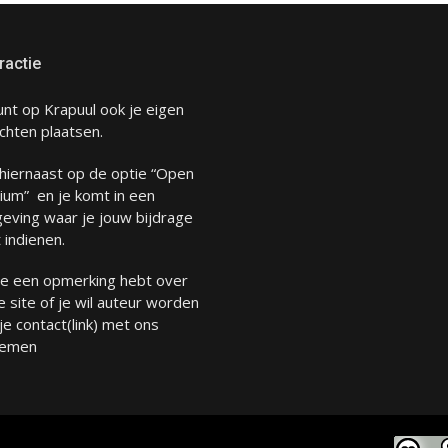
ractie
unt op Krapuul ook je eigen
chten plaatsen.
 hiernaast op de optie “Open
ium” en je komt in een
eving waar je jouw bijdrage
 indienen.
 je een opmerking hebt over
 site of je wil auteur worden
 je
contact
(link) met ons
emen