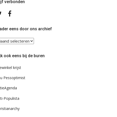
ijf verbonden
Volg
Volg
ons
ons
op
op
Twitter
Facebook
ader eens door ons archief
ader
ns
or
jk ook eens bij de buren
s
chief
ewinkel krijst
u Pessoptimist
tieAgenda
ti-Populista
ristianarchy