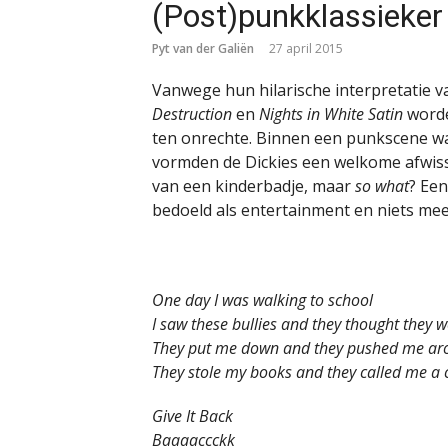
(Post)punkklassieker 
Pyt van der Galiën
27 april 2015
Vanwege hun hilarische interpretatie v
Destruction
en
Nights in White Satin
worde
ten onrechte. Binnen een punkscene waa
vormden de Dickies een welkome afwisse
van een kinderbadje, maar
so what
? Ee
bedoeld als entertainment en niets mee
One day I was walking to school
I saw these bullies and they thought they w
They put me down and they pushed me ar
They stole my books and they called me a 
Give It Back
Baaaaccckk