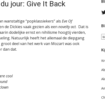
du jour: Give It Back
Bl
an wanstaltige “popklassiekers” als
Eve Of
Bl
n de Dickies vaak gezien als een
novelty act
. Dat is
rin dodelijke ernst en nihilisme hoogtij vierden,
Bl
ling. Natuurlijk heeft het allemaal de diepgang
ee
n groot deel van het werk van Mozart was ook
do
r dan dat.
Ki
on
ar
Kr
Ab
ere cool
Ak
ound
clown
An
Ch