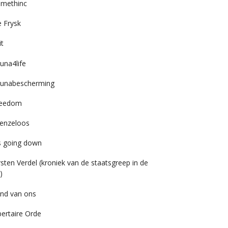
imethinc
 Frysk
it
una4life
unabescherming
reedom
enzeloos
’s going down
rsten Verdel (kroniek van de staatsgreep in de
)
nd van ons
bertaire Orde