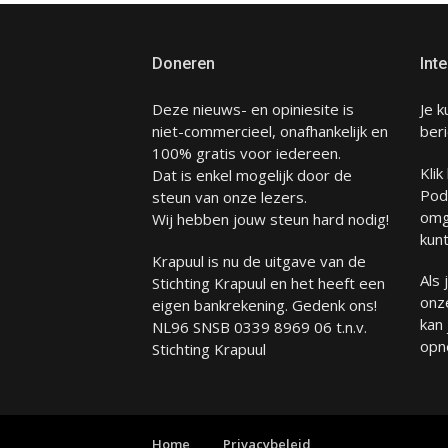
Doneren
Inte
Deze nieuws- en opiniesite is
Je k
niet-commercieel, onafhankelijk en
beri
100% gratis voor iedereen.
Klik
Dat is enkel mogelijk door de
Pod
steun van onze lezers.
omg
Wij hebben jouw steun hard nodig!
kunt
Krapuul is nu de uitgave van de
Als
Stichting Krapuul en het heeft een
onze
eigen bankrekening. Gedenk ons!
kan
NL96 SNSB 0339 8969 06 t.n.v.
opn
Stichting Krapuul
Home
Privacybeleid