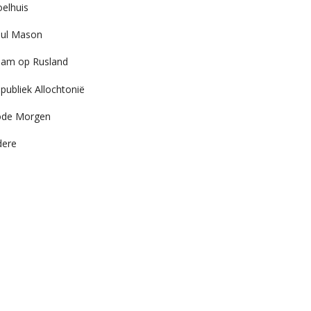
elhuis
ul Mason
am op Rusland
publiek Allochtonië
ode Morgen
dere