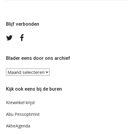
Blijf verbonden
Volg
Volg
ons
ons
op
op
Twitter
Facebook
Blader eens door ons archief
Blader
eens
door
Kijk ook eens bij de buren
ons
archief
Krewinkel krijst
Abu Pessoptimist
AktieAgenda