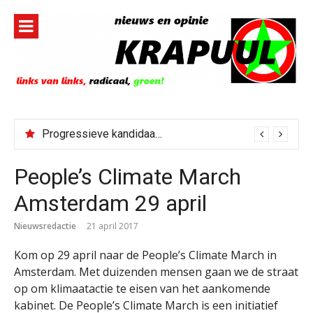
Naar
de
inhoud
springen
Progressieve kandidaat El-Sayed senaatskandidaat Michigan
People’s Climate March
Amsterdam 29 april
Nieuwsredactie
21 april 2017
Kom op 29 april naar de People’s Climate March in
Amsterdam. Met duizenden mensen gaan we de straat
op om klimaatactie te eisen van het aankomende
kabinet. De People’s Climate March is een initiatief