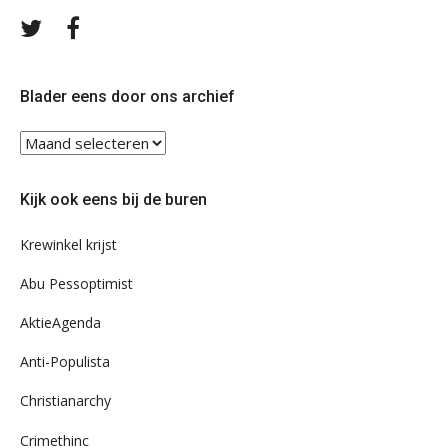
Volg
Volg
ons
ons
op
op
Twitter
Facebook
Blader eens door ons archief
Blader
eens
door
Kijk ook eens bij de buren
ons
archief
Krewinkel krijst
Abu Pessoptimist
AktieAgenda
Anti-Populista
Christianarchy
Crimethinc