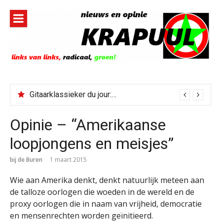
Naar
de
inhoud
springen
Gitaarklassieker du jour: Paris, Texas/Cold Was The Night, Hard Was The Ground
Opinie – “Amerikaanse
loopjongens en meisjes”
bij de Buren
1 maart 2015
Wie aan Amerika denkt, denkt natuurlijk meteen aan
de talloze oorlogen die woeden in de wereld en de
proxy oorlogen die in naam van vrijheid, democratie
en mensenrechten worden geïnitieerd.