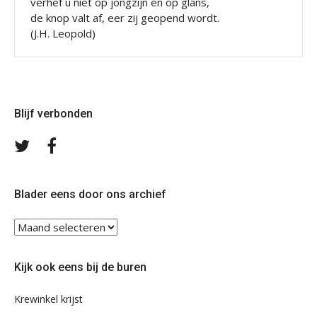
verhef u niet op jongzijn en op glans,
de knop valt af, eer zij geopend wordt.
(J.H. Leopold)
Blijf verbonden
Volg
Volg
ons
ons
op
op
Twitter
Facebook
Blader eens door ons archief
Blader
eens
door
Kijk ook eens bij de buren
ons
archief
Krewinkel krijst