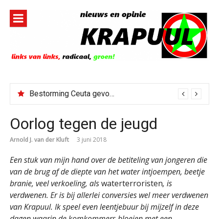
Naar
de
inhoud
springen
Bestorming Ceuta gevolg van op sociale media verspreide hoax?
Oorlog tegen de jeugd
Arnold J. van der Kluft
3 juni 2018
Een stuk van mijn hand over de betiteling van jongeren die
van de brug af de diepte van het water intjoempen, beetje
branie, veel verkoeling, als
waterterroristen
, is
verdwenen. Er is bij allerlei conversies wel meer verdwenen
van Krapuul. Ik speel even leentjebuur bij mijzelf in deze
dagen waarin de komkommers bloeien met een