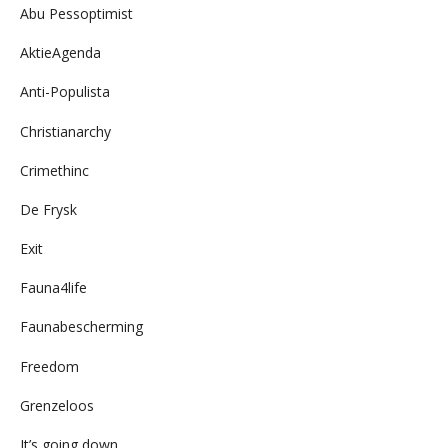
Abu Pessoptimist
AktieAgenda
Anti-Populista
Christianarchy
Crimethinc
De Frysk
Exit
Fauna4life
Faunabescherming
Freedom
Grenzeloos
It’s going down