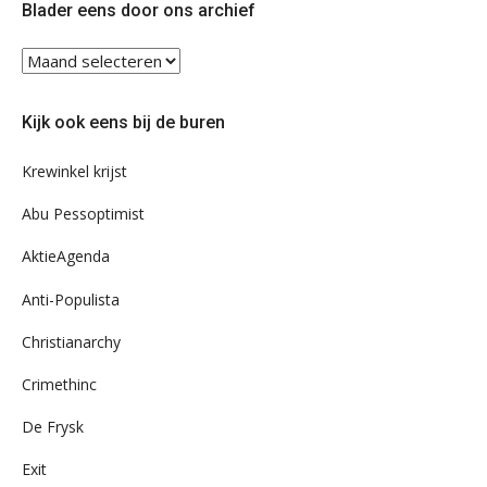
Blader eens door ons archief
Blader
eens
door
Kijk ook eens bij de buren
ons
archief
Krewinkel krijst
Abu Pessoptimist
AktieAgenda
Anti-Populista
Christianarchy
Crimethinc
De Frysk
Exit