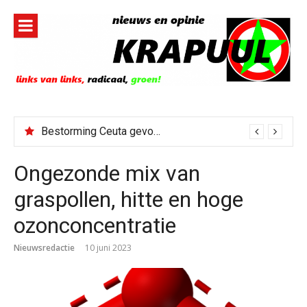
Naar
de
inhoud
springen
Bestorming Ceuta gevolg van op sociale media verspreide hoax?
Ongezonde mix van
graspollen, hitte en hoge
ozonconcentratie
Nieuwsredactie
10 juni 2023