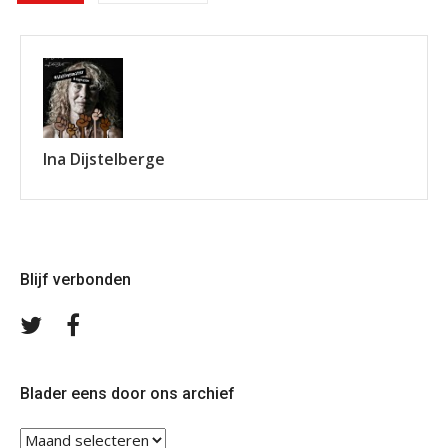
Ina Dijstelberge
Blijf verbonden
Volg
Volg
ons
ons
op
op
Twitter
Facebook
Blader eens door ons archief
Blader