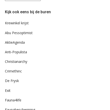
eens
door
Kijk ook eens bij de buren
ons
archief
Krewinkel krijst
Abu Pessoptimist
AktieAgenda
Anti-Populista
Christianarchy
Crimethinc
De Frysk
Exit
Fauna4life
Faunabescherming