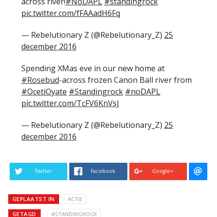
across river!
#NoDAPL
#standingrock
pic.twitter.com/fFAAadH6Fq
— Rebelutionary Z (@Rebelutionary_Z)
25
december 2016
Spending XMas eve in our new home at
#Rosebud
-across frozen Canon Ball river from
#OcetiOyate
#Standingrock
#noDAPL
pic.twitter.com/TcFV6KnVsJ
— Rebelutionary Z (@Rebelutionary_Z)
25
december 2016
Twitter
Facebook
Google+
GEPLAATST IN
ACTIE
GETAGD
#STANDINGROCK