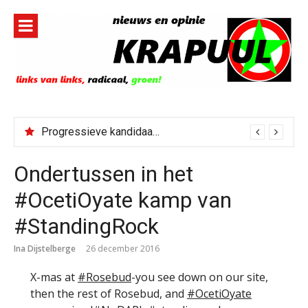
Naar
de
inhoud
springen
Progressieve kandidaat El-Sayed senaatskandidaat Michigan
Ondertussen in het
#OcetiOyate kamp van
#StandingRock
Ina Dijstelberge
26 december 2016
X-mas at
#Rosebud
-you see down on our site,
then the rest of Rosebud, and
#OcetiOyate