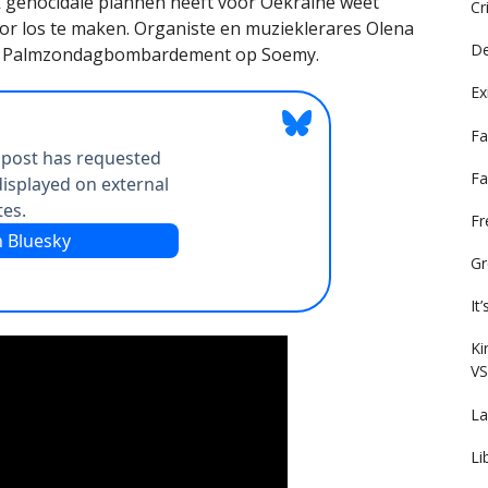
k genocidale plannen heeft voor Oekraïne weet
Cr
r los te maken. Organiste en muzieklerares Olena
De
het Palmzondagbombardement op Soemy.
Ex
Fa
Fa
F
Gr
It
Ki
VS
La
Li