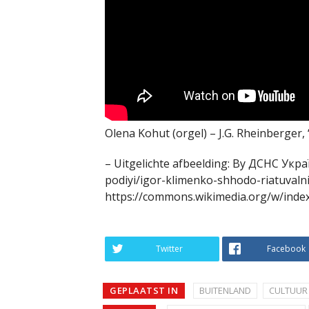
Olena Kohut (orgel) – J.G. Rheinberger, “‘
– Uitgelichte afbeelding: By ДСНС Укра
podiyi/igor-klimenko-shhodo-riatuvalnix
https://commons.wikimedia.org/w/inde
Twitter
Facebook
GEPLAATST IN
BUITENLAND
CULTUUR