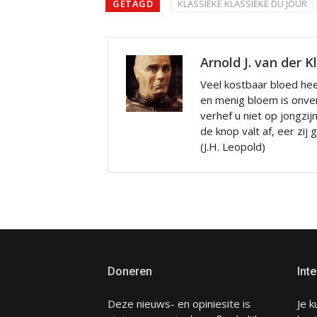
GETAGD
KLASSIEKE KLASSIEKE DU JOUR
Arnold J. van der K
Veel kostbaar bloed hee
en menig bloem is onve
verhef u niet op jongzij
de knop valt af, eer zij
(J.H. Leopold)
Doneren
Inte
Deze nieuws- en opiniesite is
Je k