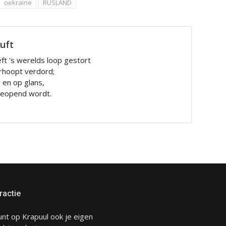
oekraïne
RUSLAND
luft
ft 's werelds loop gestort
rhoopt verdord;
n en op glans,
 geopend wordt.
ractie
unt op Krapuul ook je eigen