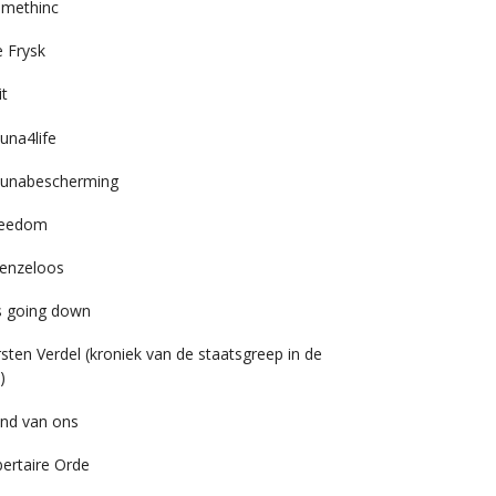
imethinc
 Frysk
it
una4life
unabescherming
reedom
enzeloos
’s going down
rsten Verdel (kroniek van de staatsgreep in de
)
nd van ons
bertaire Orde