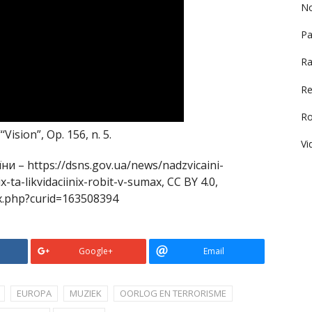
No
Pa
Ra
Re
R
Vision”, Op. 156, n. 5.
Vi
їни – https://dsns.gov.ua/news/nadzvicaini-
-ta-likvidaciinix-robit-v-sumax, CC BY 4.0,
x.php?curid=163508394
Google+
Email
EUROPA
MUZIEK
OORLOG EN TERRORISME