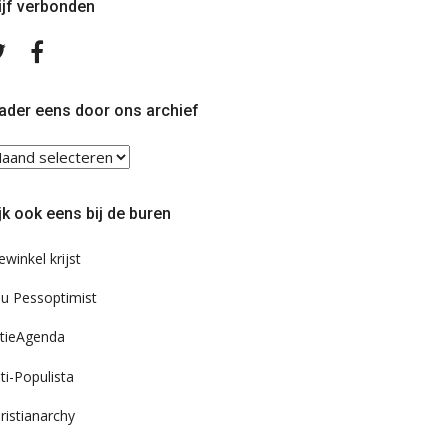
ijf verbonden
Volg
Volg
ons
ons
op
op
Twitter
Facebook
ader eens door ons archief
ader
ns
or
jk ook eens bij de buren
s
chief
ewinkel krijst
u Pessoptimist
tieAgenda
ti-Populista
ristianarchy