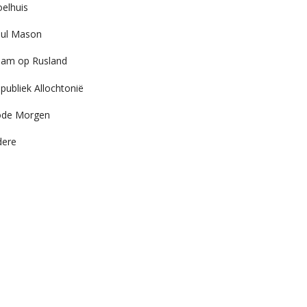
elhuis
ul Mason
am op Rusland
publiek Allochtonië
ode Morgen
dere