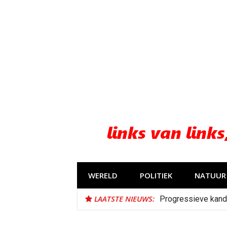
Naar
de
inhoud
springen
WERELD
POLITIEK
NATUUR 
LAATSTE NIEUWS:
Progressieve kand