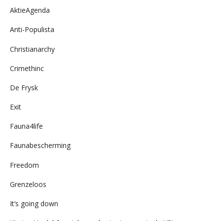
AktieAgenda
Anti-Populista
Christianarchy
Crimethinc
De Frysk
Exit
Fauna4life
Faunabescherming
Freedom
Grenzeloos
It’s going down