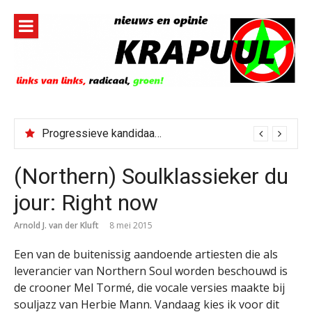
Naar
de
inhoud
springen
Progressieve kandidaat El-Sayed senaatskandidaat Michigan
(Northern) Soulklassieker du
jour: Right now
Arnold J. van der Kluft
8 mei 2015
Een van de buitenissig aandoende artiesten die als
leverancier van Northern Soul worden beschouwd is
de crooner Mel Tormé, die vocale versies maakte bij
souljazz van Herbie Mann. Vandaag kies ik voor dit