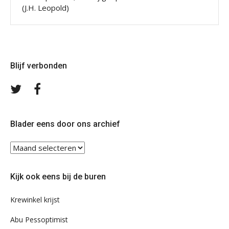
(J.H. Leopold)
Blijf verbonden
Volg
Volg
ons
ons
op
op
Twitter
Facebook
Blader eens door ons archief
Blader
eens
door
Kijk ook eens bij de buren
ons
archief
Krewinkel krijst
Abu Pessoptimist