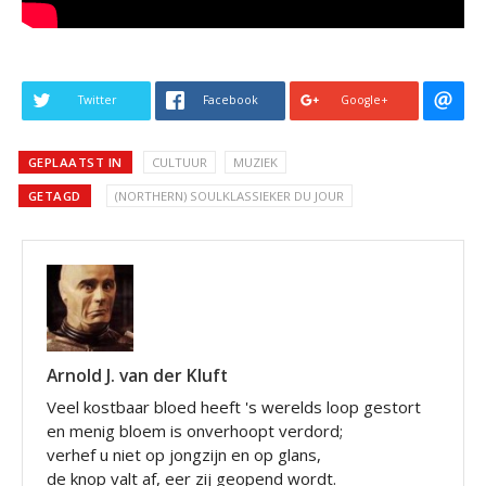
Twitter
Facebook
Google+
GEPLAATST IN
CULTUUR
MUZIEK
GETAGD
(NORTHERN) SOULKLASSIEKER DU JOUR
Arnold J. van der Kluft
Veel kostbaar bloed heeft 's werelds loop gestort
en menig bloem is onverhoopt verdord;
verhef u niet op jongzijn en op glans,
de knop valt af, eer zij geopend wordt.